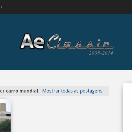
O
dor
carro mundial
.
Mostrar todas as postagens