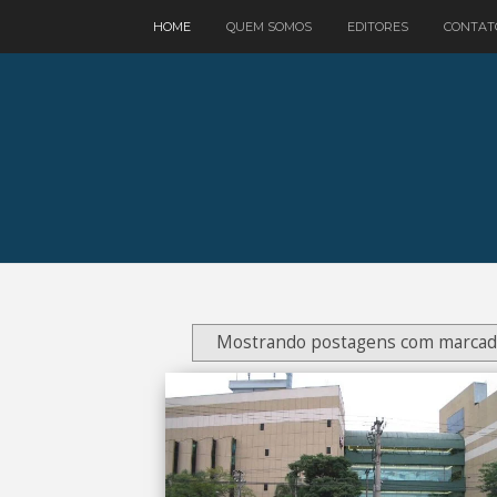
google.com, pub-3521758178363208, DIRECT, f08c47fec0942fa0
HOME
QUEM SOMOS
EDITORES
CONTAT
Mostrando postagens com marca