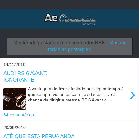
Mostrando postagens com marcador
RS6
.
Mostrar
todas as postagens
14/11/2010
AUDI RS 6 AVANT,
IGNORANTE
›
A vantagem de ficar afastado por algum tempo é
que sempre voltamos com novidades. Tive a
chance da dirigir a mesma RS 6 Avant q...
34 comentários:
20/09/2010
ATÉ QUE ESTA PERUA ANDA