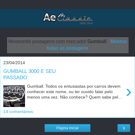
Mostrando postagens com marcador
Gumball
.
Mostrar
todas as postagens
23/04/2014
GUMBALL 3000 E SEU
PASSADO
›
Gumball. Todos os entusiastas por carros devem
conhecer este nome, ou ter ouvido falar pelo
menos uma vez. Não conhece? Quem sabe pel...
14 comentários:
›
Página inicial