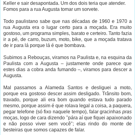
Keller e sair desapontada. Um dos dois teria que atender.
Fomos para a rua Augusta tomar um sorvete.
Todo paulistano sabe que nas décadas de 1960 e 1970 a
rua Augusta era o lugar certo para a moçada. Era muito
gostoso, um programa simples, barato e certeiro. Tanto fazia
ir a pé, de carro, buzum, moto, bike, que a moçada tratava
de ir para lá porque lá é que bombava.
Subimos a Rebouças, viramos na Paulista e, na esquina da
Paulista com a Augusta – justamente onde parece que
estes dias a cobra anda fumando –, viramos para descer a
Augusta.
Mal passamos a Alameda Santos e desliguei a moto,
porque era gostoso descer assim desligado. Trânsito bom,
travado, porque ali era bom quando estava tudo parado
mesmo, porque assim é que rolava legal a coisa, a paquera,
pegar telefone (só fixo naquele tempo), falar gracinhas
pras
moças, logo de cara dizendo "pára aí que fiquei apaixonado
e não posso viver sem você"; elas rindo do monte de
besteiras que somos capazes de falar.