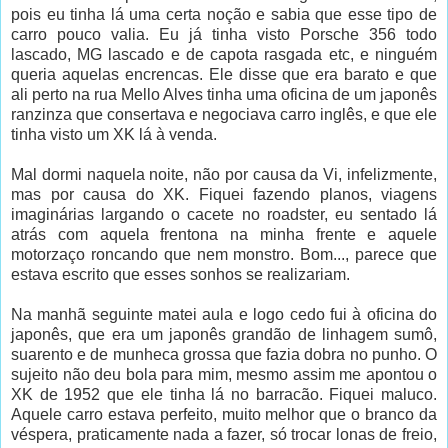
pois eu tinha lá uma certa noção e sabia que esse tipo de
carro pouco valia. Eu já tinha visto Porsche 356 todo
lascado, MG lascado e de capota rasgada etc, e ninguém
queria aquelas encrencas. Ele disse que era barato e que
ali perto na rua Mello Alves tinha uma oficina de um japonês
ranzinza que consertava e negociava carro inglês, e que ele
tinha visto um XK lá à venda.
Mal dormi naquela noite, não por causa da Vi, infelizmente,
mas por causa do XK. Fiquei fazendo planos, viagens
imaginárias largando o cacete no roadster, eu sentado lá
atrás com aquela frentona na minha frente e aquele
motorzaço roncando que nem monstro. Bom..., parece que
estava escrito que esses sonhos se realizariam.
Na manhã seguinte matei aula e logo cedo fui à oficina do
japonês, que era um japonês grandão de linhagem sumô,
suarento e de munheca grossa que fazia dobra no punho. O
sujeito não deu bola para mim, mesmo assim me apontou o
XK de 1952 que ele tinha lá no barracão. Fiquei maluco.
Aquele carro estava perfeito, muito melhor que o branco da
véspera, praticamente nada a fazer, só trocar lonas de freio,