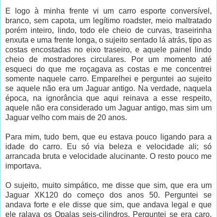
E logo à minha frente vi um carro esporte conversível,
branco, sem capota, um legítimo roadster, meio maltratado
porém inteiro, lindo, todo ele cheio de curvas, traseirinha
enxuta e uma frente longa, o sujeito sentado lá atrás, tipo as
costas encostadas no eixo traseiro, e aquele painel lindo
cheio de mostradores circulares. Por um momento até
esqueci do que me roçagava as costas e me concentrei
somente naquele carro. Emparelhei e perguntei ao sujeito
se aquele não era um Jaguar antigo. Na verdade, naquela
época, na ignorância que aqui reinava a esse respeito,
aquele não era considerado um Jaguar antigo, mas sim um
Jaguar velho com mais de 20 anos.
Para mim, tudo bem, que eu estava pouco ligando para a
idade do carro. Eu só via beleza e velocidade ali; só
arrancada bruta e velocidade alucinante. O resto pouco me
importava.
O sujeito, muito simpático, me disse que sim, que era um
Jaguar XK120 do começo dos anos 50. Perguntei se
andava forte e ele disse que sim, que andava legal e que
ele ralava os Opalas seis-cilindros. Perguntei se era caro,