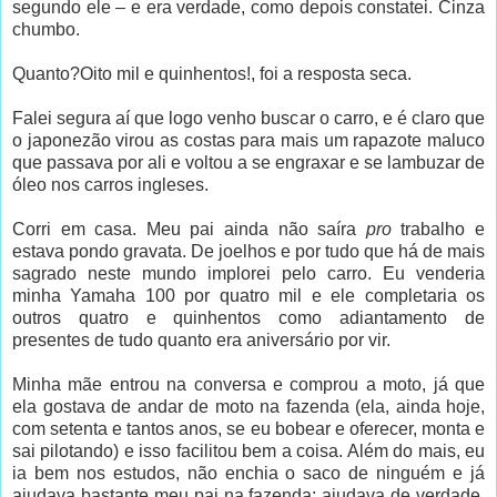
segundo ele – e era verdade, como depois constatei. Cinza
chumbo.
Quanto?Oito mil e quinhentos!, foi a resposta seca.
Falei segura aí que logo venho buscar o carro, e é claro que
o japonezão virou as costas para mais um rapazote maluco
que passava por ali e voltou a se engraxar e se lambuzar de
óleo nos carros ingleses.
Corri em casa. Meu pai ainda não saíra
pro
trabalho e
estava pondo gravata. De joelhos e por tudo que há de mais
sagrado neste mundo implorei pelo carro. Eu venderia
minha Yamaha 100 por quatro mil e ele completaria os
outros quatro e quinhentos como adiantamento de
presentes de tudo quanto era aniversário por vir.
Minha mãe entrou na conversa e comprou a moto, já que
ela gostava de andar de moto na fazenda (ela, ainda hoje,
com setenta e tantos anos, se eu bobear e oferecer, monta e
sai pilotando) e isso facilitou bem a coisa. Além do mais, eu
ia bem nos estudos, não enchia o saco de ninguém e já
ajudava bastante meu pai na fazenda; ajudava de verdade,