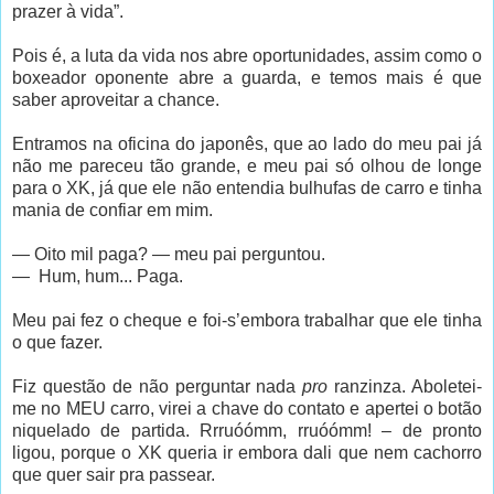
prazer à vida”.
Pois é, a luta da vida nos abre oportunidades, assim como o
boxeador oponente abre a guarda, e temos mais é que
saber aproveitar a chance.
Entramos na oficina do japonês, que ao lado do meu pai já
não me pareceu tão grande, e meu pai só olhou de longe
para o XK, já que ele não entendia bulhufas de carro e tinha
mania de confiar em mim.
— Oito mil paga? — meu pai perguntou.
— Hum, hum... Paga.
Meu pai fez o cheque e foi-s’embora trabalhar que ele tinha
o que fazer.
Fiz questão de não perguntar nada
pro
ranzinza. Aboletei-
me no MEU carro, virei a chave do contato e apertei o botão
niquelado de partida. Rrruóómm, rruóómm! – de pronto
ligou, porque o XK queria ir embora dali que nem cachorro
que quer sair pra passear.