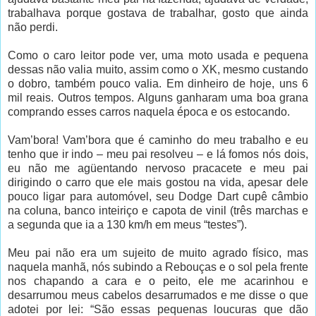
trabalhava porque gostava de trabalhar, gosto que ainda
não perdi.
Como o caro leitor pode ver, uma moto usada e pequena
dessas não valia muito, assim como o XK, mesmo custando
o dobro, também pouco valia. Em dinheiro de hoje, uns 6
mil reais. Outros tempos. Alguns ganharam uma boa grana
comprando esses carros naquela época e os estocando.
Vam’bora! Vam’bora que é caminho do meu trabalho e eu
tenho que ir indo – meu pai resolveu – e lá fomos nós dois,
eu não me agüentando nervoso pracacete e meu pai
dirigindo o carro que ele mais gostou na vida, apesar dele
pouco ligar para automóvel, seu Dodge Dart cupê câmbio
na coluna, banco inteiriço e capota de vinil (três marchas e
a segunda que ia a 130 km/h em meus “testes”).
Meu pai não era um sujeito de muito agrado físico, mas
naquela manhã, nós subindo a Rebouças e o sol pela frente
nos chapando a cara e o peito, ele me acarinhou e
desarrumou meus cabelos desarrumados e me disse o que
adotei por lei: “São essas pequenas loucuras que dão