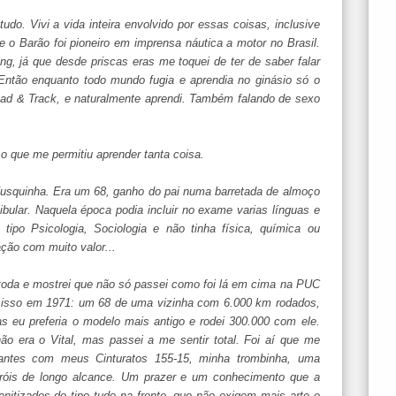
tudo. Vivi a vida inteira envolvido por essas coisas, inclusive
 o Barão foi pioneiro em imprensa náutica a motor no Brasil.
ng, já que desde priscas eras me toquei de ter de saber falar
 Então enquanto todo mundo fugia e aprendia no ginásio só o
 Road & Track, e naturalmente aprendi. Também falando de sexo
 o que me permitiu aprender tanta coisa.
 Fusquinha. Era um 68, ganho do pai numa barretada de almoço
ibular. Naquela época podia incluir no exame varias línguas e
ipo Psicologia, Sociologia e não tinha física, química ou
ação com muito valor...
 toda e mostrei que não só passei como foi lá em cima na PUC
 isso em 1971: um 68 de uma vizinha com 6.000 km rodados,
 eu preferia o modelo mais antigo e rodei 300.000 com ele.
ão era o Vital, mas passei a me sentir total. Foi aí que me
çantes com meus Cinturatos 155-15, minha trombinha, uma
róis de longo alcance. Um prazer e um conhecimento que a
nitizados do tipo tudo na frente, que não exigem mais arte e