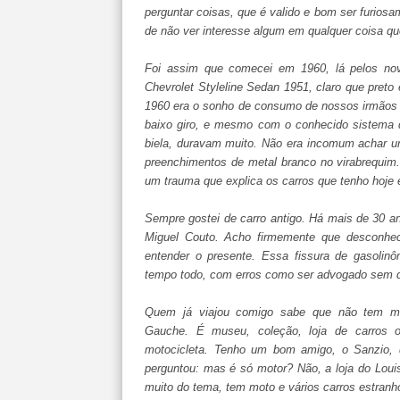
perguntar coisas, que é valido e bom ser furios
de não ver interesse algum em qualquer coisa qu
Foi assim que comecei em 1960, lá pelos no
Chevrolet Styleline Sedan 1951, claro que preto
1960 era o sonho de consumo de nossos irmãos
baixo giro, e mesmo com o conhecido sistema de
biela, duravam muito. Não era incomum achar u
preenchimentos de metal branco no virabrequim
um trauma que explica os carros que tenho hoje 
Sempre gostei de carro antigo. Há mais de 30 a
Miguel Couto. Acho firmemente que desconhec
entender o presente. Essa fissura de gasolin
tempo todo, com erros como ser advogado sem d
Quem já viajou comigo sabe que não tem mu
Gauche. É museu, coleção, loja de carros o
motocicleta. Tenho um bom amigo, o Sanzio, 
perguntou: mas é só motor? Não, a loja do Loui
muito do tema, tem moto e vários carros estranh