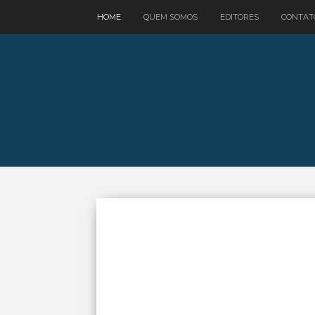
google.com, pub-3521758178363208, DIRECT, f08c47fec0942fa0
HOME
QUEM SOMOS
EDITORES
CONTAT