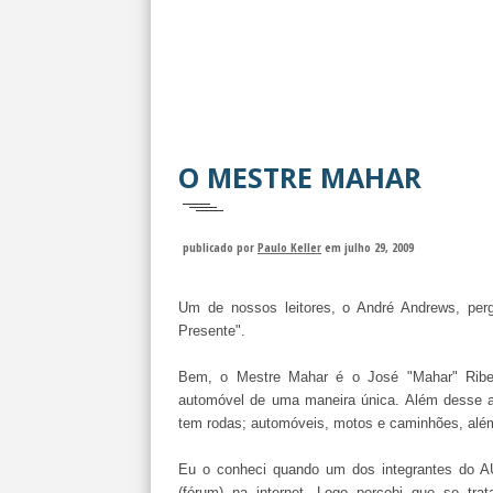
O MESTRE MAHAR
publicado por
Paulo Keller
em julho 29, 2009
Um de nossos leitores, o André Andrews, pe
Presente".
Bem, o Mestre Mahar é o José "Mahar" Ribe
automóvel de uma maneira única. Além desse a
tem rodas; automóveis, motos e caminhões, além 
Eu o conheci quando um dos integrantes do AU
(fórum) na internet. Logo percebi que se tra