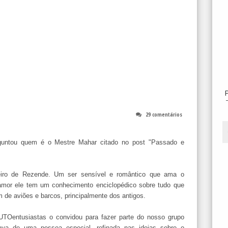
29 comentários
rguntou quem é o Mestre Mahar citado no post "Passado e
iro de Rezende. Um ser sensível e romântico que ama o
mor ele tem um conhecimento enciclopédico sobre tudo que
de aviões e barcos, principalmente dos antigos.
TOentusiastas o convidou para fazer parte do nosso grupo
tava de uma pessoa especial, refinada nas ideias sobre o