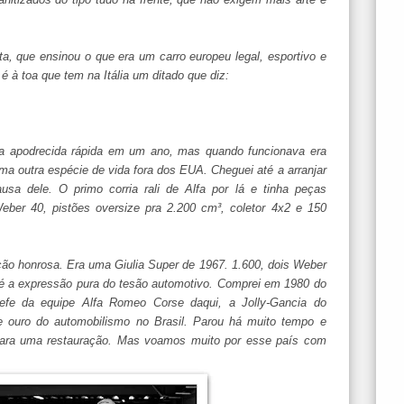
a, que ensinou o que era um carro europeu legal, esportivo e
 à toa que tem na Itália um ditado que diz:
a apodrecida rápida em um ano, mas quando funcionava era
a outra espécie de vida fora dos EUA. Cheguei até a arranjar
a dele. O primo corria rali de Alfa por lá e tinha peças
Weber 40, pistões oversize pra 2.200 cm³, coletor 4x2 e 150
ção honrosa. Era uma Giulia Super de 1967. 1.600, dois Weber
 é a expressão pura do tesão automotivo. Comprei em 1980 do
hefe da equipe Alfa Romeo Corse daqui, a Jolly-Gancia do
 ouro do automobilismo no Brasil. Parou há muito tempo e
ara uma restauração. Mas voamos muito por esse país com