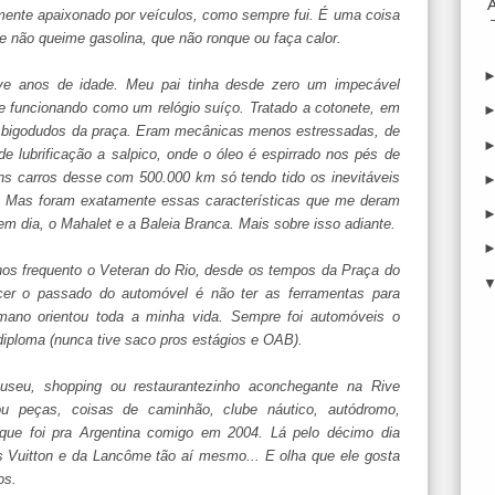
amente apaixonado por veículos, como sempre fui. É uma coisa
e não queime gasolina, que não ronque ou faça calor.
ve anos de idade. Meu pai tinha desde zero um impecável
 e funcionando como um relógio suíço. Tratado a cotonete, em
 bigodudos da praça. Eram mecânicas menos estressadas, de
 lubrificação a salpico, onde o óleo é espirrado nos pés de
ns carros desse com 500.000 km só tendo tido os inevitáveis
. Mas foram exatamente essas características que me deram
em dia, o Mahalet e a Baleia Branca. Mais sobre isso adiante.
nos frequento o Veteran do Rio, desde os tempos da Praça do
er o passado do automóvel é não ter as ferramentas para
ômano orientou toda a minha vida. Sempre foi automóveis o
iploma (nunca tive saco pros estágios e OAB).
seu, shopping ou restaurantezinho aconchegante na Rive
u peças, coisas de caminhão, clube náutico, autódromo,
que foi pra Argentina comigo em 2004. Lá pelo décimo dia
s Vuitton e da Lancôme tão aí mesmo... E olha que ele gosta
os.