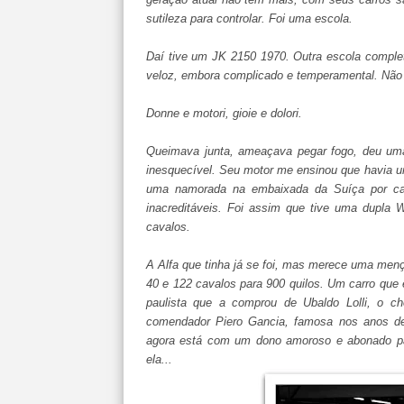
sutileza para controlar. Foi uma escola.
Daí tive um JK 2150 1970. Outra escola complet
veloz, embora complicado e temperamental. Não é
Donne e motori, gioie e dolori.
Queimava junta, ameaçava pegar fogo, deu um
inesquecível. Seu motor me ensinou que havia um
uma namorada na embaixada da Suíça por caus
inacreditáveis. Foi assim que tive uma dupla 
cavalos.
A Alfa que tinha já se foi, mas merece uma men
40 e 122 cavalos para 900 quilos. Um carro que
paulista que a comprou de Ubaldo Lolli, o c
comendador Piero Gancia, famosa nos anos de
agora está com um dono amoroso e abonado p
ela...