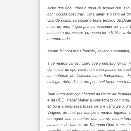
Acho que ficou claro o nível de fissura por isso 
com coisas obscuras. Uma delas é o fato de que
Grande coisa, só copiei o teste técnico da Boati
mais de uma língua pra corresponder ao vicio.
suficiente pra passar, eu queria ler a Bíblia, a
o tempo todo...
Assim foi com mais francês, italiano e espanhol,
Tive muitos carros. Claro que o primeiro foi um
dominical do tipo você nunca vai passar no vest
as matérias do Clássico eram humanistas, do t
biologia. Além disso, era possível fazer uma red
Num outro domingo cheguei na frente da família
e na UEG. Papai Mahar a contragosto comprou,
embora a promessa fosse de um carro zero. Mas
Viagens de final pra sumpa e muitos lugares, n
entreguei aos encantos dos carros sobrester
alavanca de câmbio de Karmann-Ghia e uns fa
geração atual não tem mais, com seus carros sa