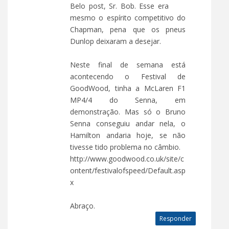
Belo post, Sr. Bob. Esse era
mesmo o espírito competitivo do
Chapman, pena que os pneus
Dunlop deixaram a desejar.
Neste final de semana está
acontecendo o Festival de
GoodWood, tinha a McLaren F1
MP4/4 do Senna, em
demonstração. Mas só o Bruno
Senna conseguiu andar nela, o
Hamilton andaria hoje, se não
tivesse tido problema no câmbio.
http://www.goodwood.co.uk/site/c
ontent/festivalofspeed/Default.asp
x
Abraço.
Responder