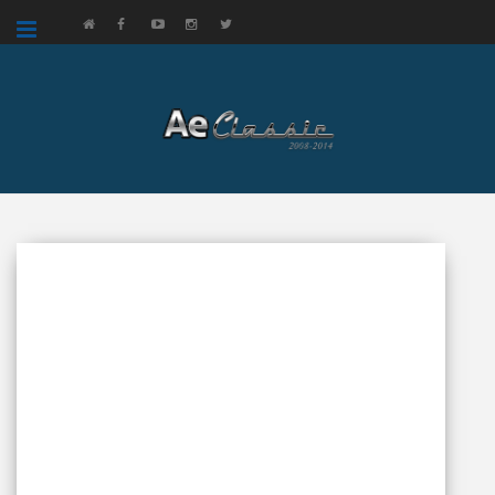
google.com, pub-3521758178363208, DIRECT, f08c47fec0942fa0