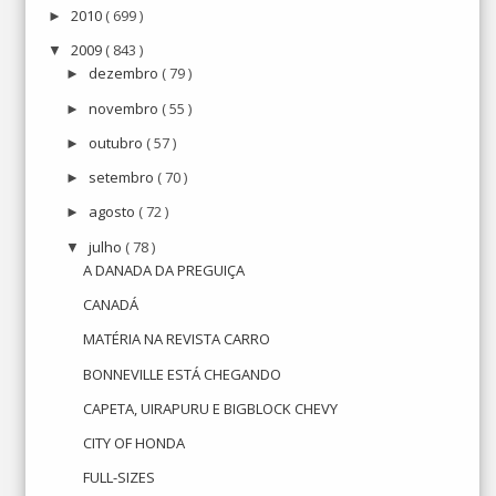
2010
( 699 )
►
2009
( 843 )
▼
dezembro
( 79 )
►
novembro
( 55 )
►
outubro
( 57 )
►
setembro
( 70 )
►
agosto
( 72 )
►
julho
( 78 )
▼
A DANADA DA PREGUIÇA
CANADÁ
MATÉRIA NA REVISTA CARRO
BONNEVILLE ESTÁ CHEGANDO
CAPETA, UIRAPURU E BIGBLOCK CHEVY
CITY OF HONDA
FULL-SIZES