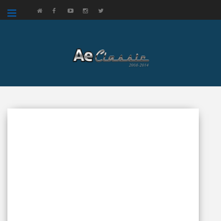
google.com, pub-3521758178363208, DIRECT, f08c47fec0942fa0