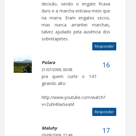
decisão, senão o engate ficava
duro e a marcha entrava meio que
na marra. Eram engates secos,
mas nunca arranhei marchas,
talvez ajudado pela ausência dos
sobretapetes.
Responder
Polara
21/07/2009, 00:08
pra quem curte o 147
girando alto:
http://www.youtube.com/watch?
v=Zuhl4XwSeaM
Responder
Maluhy
03/08/2009, 22:49