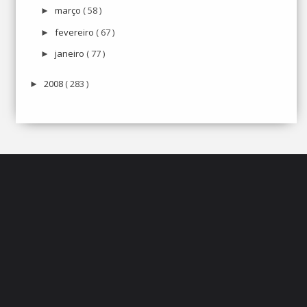
março
( 58 )
►
fevereiro
( 67 )
►
janeiro
( 77 )
►
2008
( 283 )
►