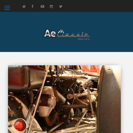
google.com, pub-3521758178363208, DIRECT, f08c47fec0942fa0