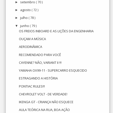
setembro
( 70 )
►
agosto
( 72 )
►
julho
( 78 )
►
junho
( 79 )
▼
OS FREIOS INBOARD E AS LIÇÕES DA ENGENHARIA
OUÇAM A MÚSICA
AERODINÂMICA
RECOMENDADO PARA VOCÊ
CAYENNE? NÃO, VARIANT II !!!
YAMAHA OX99-11 - SUPERCARRO ESQUECIDO
ESTRAGANDO A HISTÓRIA
PONTIAC RULES!!!
CHEVROLET VOLT - DE VERDADE!
IKENGA GT - CRIANÇA NÃO ESQUECE
AULA TEÓRICA NA RUA, BOA AÇÃO