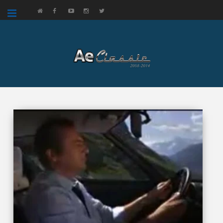
google.com, pub-3521758178363208, DIRECT, f08c47fec0942fa0