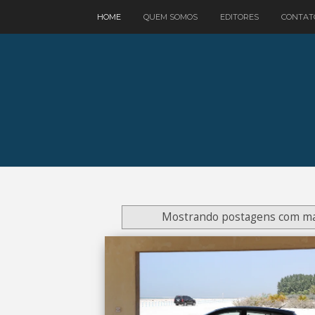
google.com, pub-3521758178363208, DIRECT, f08c47fec0942fa0
HOME
QUEM SOMOS
EDITORES
CONTAT
Mostrando postagens com m