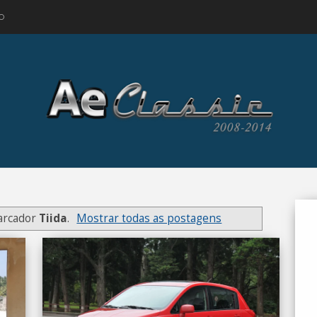
O
arcador
Tiida
.
Mostrar todas as postagens