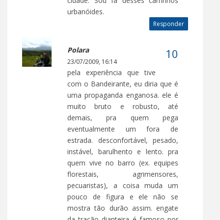
cidade. Sou fã desses carrinhos
urbanóides.
Responder
Polara
23/07/2009, 16:14
pela experiência que tive
com o Bandeirante, eu diria que é
uma propaganda enganosa. ele é
muito bruto e robusto, até
demais, pra quem pega
eventualmente um fora de
estrada. desconfortável, pesado,
instável, barulhento e lento. pra
quem vive no barro (ex. equipes
florestais, agrimensores,
pecuaristas), a coisa muda um
pouco de figura e ele não se
mostra tão durão assim. engate
da tração dianteira é famoso por