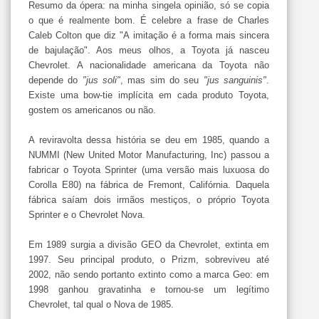
Resumo da ópera: na minha singela opinião, só se copia
o que é realmente bom. É celebre a frase de Charles
Caleb Colton que diz "A imitação é a forma mais sincera
de bajulação". Aos meus olhos, a Toyota já nasceu
Chevrolet. A nacionalidade americana da Toyota não
depende do
"jus soli"
, mas sim do seu
"jus sanguinis"
.
Existe uma bow-tie implícita em cada produto Toyota,
gostem os americanos ou não.
A reviravolta dessa história se deu em 1985, quando a
NUMMI (New United Motor Manufacturing, Inc) passou a
fabricar o Toyota Sprinter (uma versão mais luxuosa do
Corolla E80) na fábrica de Fremont, Califórnia. Daquela
fábrica saíam dois irmãos mestiços, o próprio Toyota
Sprinter e o Chevrolet Nova.
Em 1989 surgia a divisão GEO da Chevrolet, extinta em
1997. Seu principal produto, o Prizm, sobreviveu até
2002, não sendo portanto extinto como a marca Geo: em
1998 ganhou gravatinha e tornou-se um legítimo
Chevrolet, tal qual o Nova de 1985.