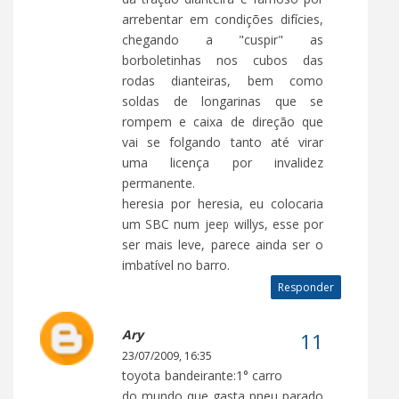
arrebentar em condições difícies,
chegando a "cuspir" as
borboletinhas nos cubos das
rodas dianteiras, bem como
soldas de longarinas que se
rompem e caixa de direção que
vai se folgando tanto até virar
uma licença por invalidez
permanente.
heresia por heresia, eu colocaria
um SBC num jeep willys, esse por
ser mais leve, parece ainda ser o
imbatível no barro.
Responder
Ary
23/07/2009, 16:35
toyota bandeirante:1° carro
do mundo que gasta pneu parado