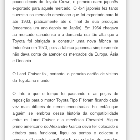
pouco depois do Toyota Crown, o primeiro carro japonês
exportado para aquele mercado. O 4x4 japonês fez tanto
sucesso no mercado americano que foi exportado para lá
até 1983, praticamente até o final de sua produção
(encerrada um ano depois no Japão). Em 1964 chegava
ao mercado canadense e a demanda era tão alta que a
Toyota foi obrigada a construir uma nova fábrica na
Indonésia em 1970, pois a fábrica japonesa simplesmente
não dava conta de atender os mercados da Europa, Ásia
e Oceania.
O Land Cruiser foi, portanto, o primeiro cartão de visitas
da Toyota no mundo.
O fato é que o tempo foi passando e as peças de
reposição para o motor Toyota Tipo F foram ficando cada
vez mais difíceis de serem encontradas. Foi então que
alguém se lembrou dessa história da compatibilidade
entre os Land Cruiser e a mecânica Chevrolet. Algum
primo americano do Alexandre Garcia deve ter colocado o
cérebro para funcionar, ligou os pontos e colocou o
primeiro Chevrolet small block no subidor de paredes