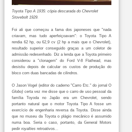
Toyota Tipo A 1935: cópia descarada do Chevrolet
Stovebolt 1929.
Foi ali que começou a fama dos japoneses que "nada
criavam, mas tudo aperfeiçoavam": o Toyota Tipo A
rendia 62 hp, ou 62,9 cv (2 hp a mais que o Chevrolet),
resultado superior conseguido graças a um coletor de
admissão redesenhado. Diz a lenda que a Toyota primeiro
considerou a "clonagem" do Ford V-8 Flathead, mas
desistiu depois de calcular os custos de produção do
bloco com duas bancadas de cilindros.
O Jason Vogel (editor do caderno "Carro Etc." do jornal O
Globo)
certa vez me disse que o carro de uso pessoal da
família Toyoda no Japão era um Chevrolet, sendo
portanto natural que o motor Toyota Tipo A fosse um
exercício de engenharia reversa da Toyota. Disse ainda
que no museu da Toyota o plágio mecânico é assumido
numa boa. Seria o caso, portanto, da General Motors
pedir
royalties
retroativos...