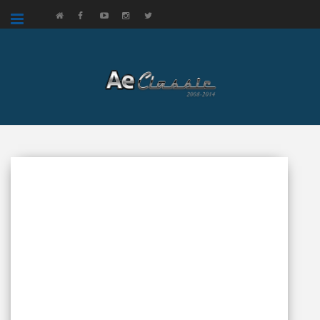
google.com, pub-3521758178363208, DIRECT, f08c47fec0942fa0