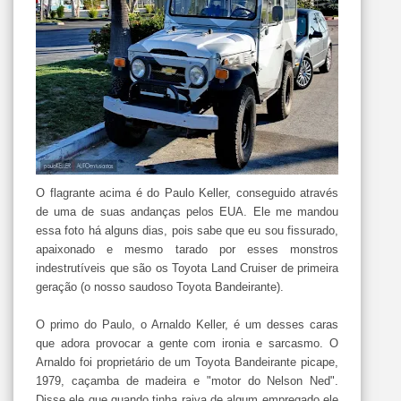
O flagrante acima é do Paulo Keller, conseguido através
de uma de suas andanças pelos EUA. Ele me mandou
essa foto há alguns dias, pois sabe que eu sou fissurado,
apaixonado e mesmo tarado por esses monstros
indestrutíveis que são os Toyota Land Cruiser de primeira
geração (o nosso saudoso Toyota Bandeirante).
O primo do Paulo, o Arnaldo Keller, é um desses caras
que adora provocar a gente com ironia e sarcasmo. O
Arnaldo foi proprietário de um Toyota
Bandeirante
picape,
1979, caçamba de madeira e "motor do Nelson Ned".
Disse ele que quando tinha raiva de algum empregado ele