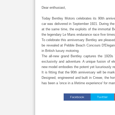
Dear enthusiast,
Today Bentley Motors celebrates its 90th annive
car was delivered in September 1921. During the 
at the same time, the exploits of the immortal B
the legendary Le Mans endurance race five time
To celebrate this anniversary Bentley are pleased
be revealed at Pebble Beach Concours D'Elegance
in British luxury motoring.
The all-new grand Bentley captures the 1920s 'gr
exclusivity and adventure. A unique fusion of el
new model embodies the potent yet luxuriously ref
It is fitting that the 90th anniversary will be m
Designed, engineered and built in Crewe, the ho
has been a 'once in a lifetime experience' for man
Facebook
Twitter