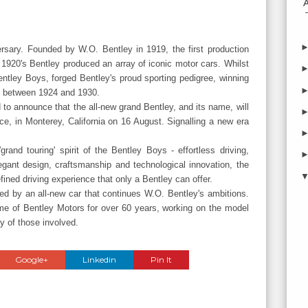
rsary. Founded by W.O. Bentley in 1919, the first production
1920's Bentley produced an array of iconic motor cars. Whilst
entley Boys, forged Bentley's proud sporting pedigree, winning
s between 1924 and 1930.
 to announce that the all-new grand Bentley, and its name, will
, in Monterey, California on 16 August. Signalling a new era
and touring' spirit of the Bentley Boys - effortless driving,
egant design, craftsmanship and technological innovation, the
ined driving experience that only a Bentley can offer.
arked by an all-new car that continues W.O. Bentley's ambitions.
me of Bentley Motors for over 60 years, working on the model
y of those involved.
Google+
Linkedin
Pin It