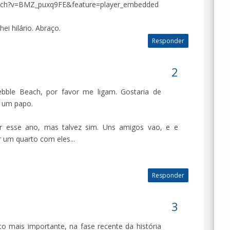
tch?v=BMZ_puxq9FE&feature=player_embedded
ei hilário. Abraço.
Responder
bble Beach, por favor me ligam. Gostaria de
r um papo.
ir esse ano, mas talvez sim. Uns amigos vao, e e
 um quarto com eles...
Responder
o mais importante, na fase recente da história