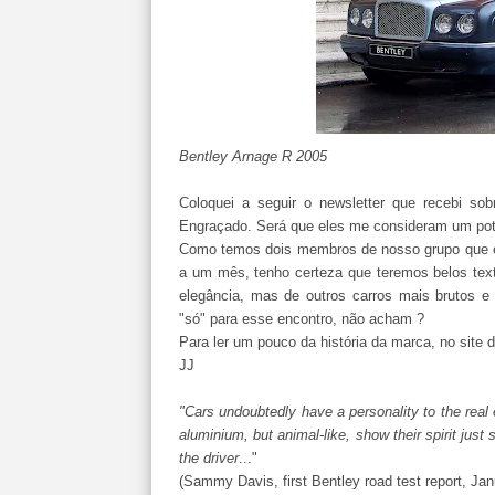
Bentley Arnage R 2005
Coloquei a seguir o newsletter que recebi so
Engraçado. Será que eles me consideram um pote
Como temos dois membros de nosso grupo que e
a um mês, tenho certeza que teremos belos tex
elegância, mas de outros carros mais brutos e 
"só" para esse encontro, não acham ?
Para ler um pouco da história da marca, no site d
JJ
"Cars undoubtedly have a personality to the real 
aluminium, but animal-like, show their spirit just
the driver
..."
(Sammy Davis, first Bentley road test report, Ja