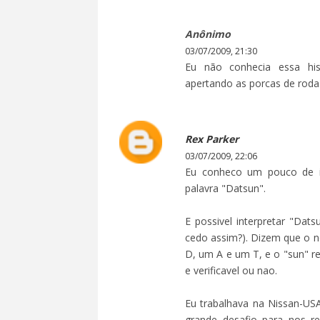
Anônimo
03/07/2009, 21:30
Eu não conhecia essa hi
apertando as porcas de rodas
Rex Parker
03/07/2009, 22:06
Eu conheco um pouco de i
palavra "Datsun".
E possivel interpretar "Dat
cedo assim?). Dizem que o 
D, um A e um T, e o "sun" re
e verificavel ou nao.
Eu trabalhava na Nissan-U
grande desafio para nos r