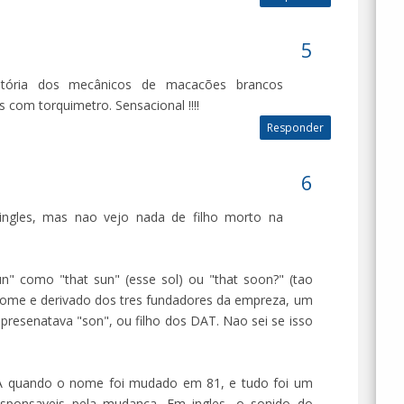
stória dos mecânicos de macacões brancos
 com torquimetro. Sensacional !!!!
Responder
ngles, mas nao vejo nada de filho morto na
sun" como "that sun" (esse sol) ou "that soon?" (tao
nome e derivado dos tres fundadores da empreza, um
presenatava "son", ou filho dos DAT. Nao sei se isso
SA quando o nome foi mudado em 81, e tudo foi um
esponsaveis pela mudanca. Em ingles, o sonido do