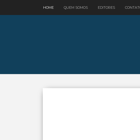
google.com, pub-3521758178363208, DIRECT, f08c47fec0942fa0
HOME
QUEM SOMOS
EDITORES
CONTAT