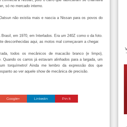
n, só no mercado interno.
 Datsun não existia mais e nascia a Nissan para os povos do
a Brasil, em 1970, em Interlados. Era um 240Z como o da foto.
ente desconhecidas aqui, as motos mal começavam a chegar.
zada, todos os mecânicos de macacão branco (e limpo),
e. Quando os carros já estavam alinhados para a largada, um
m um torquímetro! Ainda me lembro da expressão dos que
o espanto ao ver aquele show de mecânica de precisão.
Google+
Linkedin
Pin It