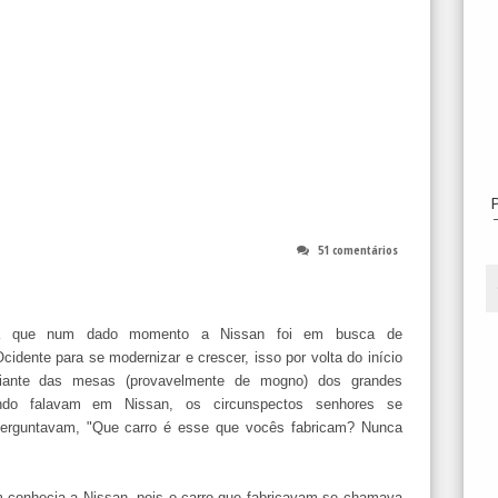
51 comentários
ria que num dado momento a Nissan foi em busca de
idente para se modernizar e crescer, isso por volta do início
iante das mesas (provavelmente de mogno) dos grandes
ando falavam em Nissan, os circunspectos senhores se
perguntavam, "Que carro é esse que vocês fabricam? Nunca
m conhecia a Nissan, pois o carro que fabricavam se chamava