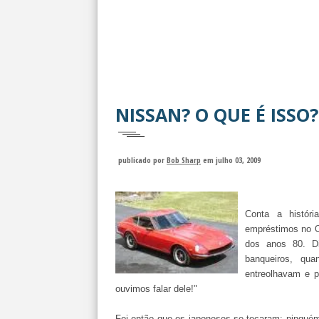
NISSAN? O QUE É ISSO?
publicado por
Bob Sharp
em julho 03, 2009
Conta a histó
empréstimos no Oc
dos anos 80. D
banqueiros, qu
entreolhavam e 
ouvimos falar dele!"
Foi então que os japoneses se tocaram: ningué