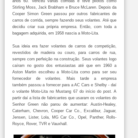
anos 60. Venceu várias corridas e teve pilotos como
Stirling Moss, Jack Brabham e Bruce McLaren. Depois da
Cooper Simon Green passou por outros fabricantes de
carros de corrida, sempre fazendo seus volantes. Até que
decidiu criar sua própria empresa. Então, com toda a
bagagem adquirida, em 1958 nascia a Moto-Lita.
Sua ideia era fazer volantes de carros de competição,
revestidos de madeira ou couro, para carros de rua,
sempre com perfeição na construção. Seus volantes logo
caíram no gosto dos entusiastas até que em 1960 a
Aston Martin escolheu a Moto-Lita como para ser seu
fornecedor de volantes. Mais tarde a empresa
também passou a fornecer para a AC Cars e Shelby - daí
o volante Moto-Lita no Mustang 67 do início do post. A
partir daí a lista de fabricantes que usaram os volantes do
Senhor Green não parou de aumentar: Austin-Healey,
Caterham, Chevron, Cooper Car Co., Excalibur, Jaguar,
Jensen, Lister, Lola, MG Car Co., Opel, Panther, Rolls-
Royce, Rover, TVR e Vauxhall.