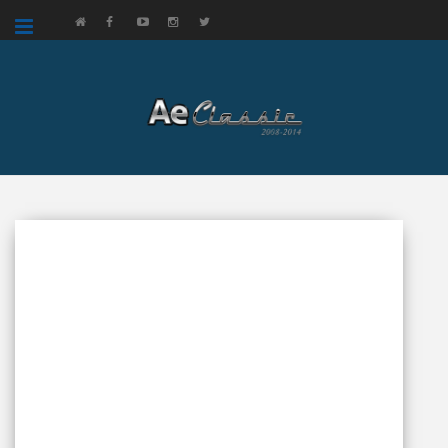
google.com, pub-3521758178363208, DIRECT, f08c47fec0942fa0