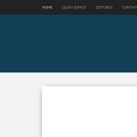
google.com, pub-3521758178363208, DIRECT, f08c47fec0942fa0
HOME
QUEM SOMOS
EDITORES
CONTAT