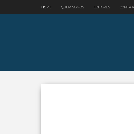
google.com, pub-3521758178363208, DIRECT, f08c47fec0942fa0
HOME
QUEM SOMOS
EDITORES
CONTAT