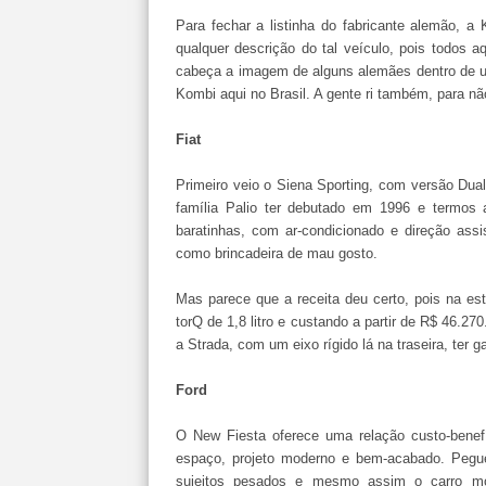
Para fechar a listinha do fabricante alemão, 
qualquer descrição do tal veículo, pois todo
cabeça a imagem de alguns alemães dentro de u
Kombi aqui no Brasil. A gente ri também, para nã
Fiat
Primeiro veio o Siena Sporting, com versão Dua
família Palio ter debutado em 1996 e termos
baratinhas, com ar-condicionado e direção ass
como brincadeira de mau gosto.
Mas parece que a receita deu certo, pois na es
torQ de 1,8 litro e custando a partir de R$ 46.27
a Strada, com um eixo rígido lá na traseira, ter
Ford
O New Fiesta oferece uma relação custo-benef
espaço, projeto moderno e bem-acabado. Peg
sujeitos pesados e mesmo assim o carro mo