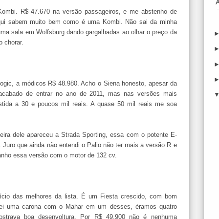
a Kombi. R$ 47.670 na versão passageiros, e me abstenho de
s aqui sabem muito bem como é uma Kombi. Não sai da minha
ma sala em Wolfsburg dando gargalhadas ao olhar o preço da
o chorar.
logic, a módicos R$ 48.980. Acho o Siena honesto, apesar da
 acabado de entrar no ano de 2011, mas nas versões mais
istida a 30 e poucos mil reais. A quase 50 mil reais me soa
teira dele apareceu a Strada Sporting, essa com o potente E-
0. Juro que ainda não entendi o Palio não ter mais a versão R e
 ganho essa versão com o motor de 132 cv.
ício das melhores da lista. É um Fiesta crescido, com bom
uei uma carona com o Mahar em um desses, éramos quatro
strava boa desenvoltura. Por R$ 49.900 não é nenhuma