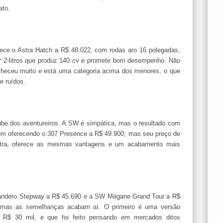
ato.
erece o Astra Hatch a R$ 48.022, com rodas aro 16 polegadas,
r 2-litros que produz 140 cv e promete bom desempenho. Não
heceu muito e está uma categoria acima dos menores, o que
e ruídos.
be dos aventureiros. A SW é simpática, mas o resultado com
 Vem oferecendo o 307 Presence a R$ 49.900, mas seu preço de
stra, oferece as mesmas vantagens e um acabamento mais
Sandero Stepway a R$ 45.690 e a SW Mégane Grand Tour a R$
 mas as semelhanças acabam aí. O primeiro é uma versão
R$ 30 mil, e que foi feito pensando em mercados ditos