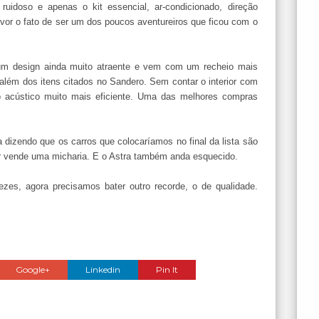
ruidoso e apenas o kit essencial, ar-condicionado, direção
avor o fato de ser um dos poucos aventureiros que ficou com o
um design ainda muito atraente e vem com um recheio mais
 além dos itens citados no Sandero. Sem contar o interior com
o acústico muito mais eficiente. Uma das melhores compras
dizendo que os carros que colocaríamos no final da lista são
r vende uma micharia. E o Astra também anda esquecido.
es, agora precisamos bater outro recorde, o de qualidade.
Google+
Linkedin
Pin It