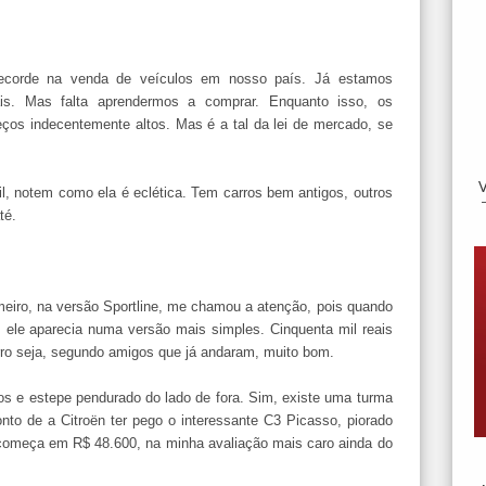
recorde na venda de veículos em nosso país. Já estamos
is. Mas falta aprendermos a comprar. Enquanto isso, os
eços indecentemente altos. Mas é a tal da lei de mercado, se
l, notem como ela é eclética. Tem carros bem antigos, outros
té.
imeiro, na versão Sportline, me chamou a atenção, pois quando
, ele aparecia numa versão mais simples. Cinquenta mil reais
ro seja, segundo amigos que já andaram, muito bom.
os e estepe pendurado do lado de fora. Sim, existe uma turma
to de a Citroën ter pego o interessante C3 Picasso, piorado
 começa em R$ 48.600, na minha avaliação mais caro ainda do