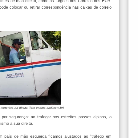
países de mão direita, como os furgões dos Correios dos EUA.
 pode colocar ou retirar correspondência nas caixas de correio
otorista na direita (foto exame.abril.com.br)
 por segurança: ao trafegar nos estreitos passos alpinos, o
ismo à sua direita.
um país de mão esquerda ficamos ajustados ao "tráfego em