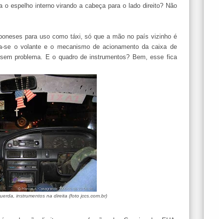
 o espelho interno virando a cabeça para o lado direito? Não
poneses para uso como táxi, só que a mão no país vizinho é
sa-se o volante e o mecanismo de acionamento da caixa de
, sem problema. E o quadro de instrumentos? Bem, esse fica
uerda, instrumentos na direita (foto jccs.com.br)