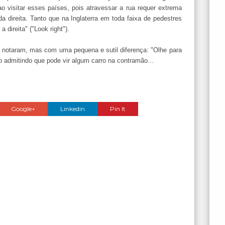
o visitar esses países, pois atravessar a rua requer extrema
a direita. Tanto que na Inglaterra em toda faixa de pedestres
direita" ("Look right").
á notaram, mas com uma pequena e sutil diferença: "Olhe para
to admitindo que pode vir algum carro na contramão...
Google+
Linkedin
Pin It