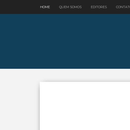
google.com, pub-3521758178363208, DIRECT, f08c47fec0942fa0
HOME
QUEM SOMOS
EDITORES
CONTAT