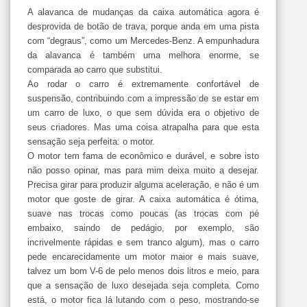
A alavanca de mudanças da caixa automática agora é
desprovida de botão de trava, porque anda em uma pista
com “degraus”, como um Mercedes-Benz. A empunhadura
da alavanca é também uma melhora enorme, se
comparada ao carro que substitui.
Ao rodar o carro é extremamente confortável de
suspensão, contribuindo com a impressão de se estar em
um carro de luxo, o que sem dúvida era o objetivo de
seus criadores. Mas uma coisa atrapalha para que esta
sensação seja perfeita: o motor.
O motor tem fama de econômico e durável, e sobre isto
não posso opinar, mas para mim deixa muito a desejar.
Precisa girar para produzir alguma aceleração, e não é um
motor que goste de girar. A caixa automática é ótima,
suave nas trocas como poucas (as trocas com pé
embaixo, saindo de pedágio, por exemplo, são
incrivelmente rápidas e sem tranco algum), mas o carro
pede encarecidamente um motor maior e mais suave,
talvez um bom V-6 de pelo menos dois litros e meio, para
que a sensação de luxo desejada seja completa. Como
está, o motor fica lá lutando com o peso, mostrando-se