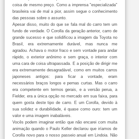
coisa de mesmo preço. Como a imprensa "especializada"
brasileira vai de mal a pior, assim segue o conhecimento
das pessoas sobre o assunto.
Apesar disso, muito do que se fala mal do carro tem um
fundo de verdade. O Corolla da geração anterior, carro de
grande sucesso e que solidificou a imagem da Toyota no
Brasil, era extremamente durável, mas nunca me
agradou. Achava o motor fraco e sem vontade para andar
rápido, o exterior anônimo e sem graça, o interior com
uma cara de coisa ultrapassada. E a posição de dirigir me
era extremamente desagradável, como em muitos carros
japoneses antigos: para ficar a vontade, eram
necessários braços longos e pernas curtas. Mas o carro
era competente em termos gerais, e a versão perua, a
Fielder, era a única opção no mercado em sua faixa, para
quem gosta deste tipo de carro. E um Corolla, devido à
sua solidez e durabilidade, é quase como ouro: tem um
valor e uma imagem inabaláveis.
Vocês podem imaginar então que não encarei com muita
animação quando o Paulo Keller declarou que iríamos de
Corolla novo para o nosso passeio anual em Lindoia. Não