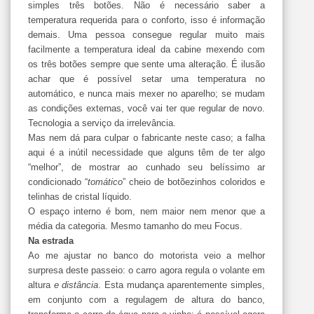
simples três botões. Não é necessário saber a
temperatura requerida para o conforto, isso é informação
demais. Uma pessoa consegue regular muito mais
facilmente a temperatura ideal da cabine mexendo com
os três botões sempre que sente uma alteração. É ilusão
achar que é possível setar uma temperatura no
automático, e nunca mais mexer no aparelho; se mudam
as condições externas, você vai ter que regular de novo.
Tecnologia a serviço da irrelevância.
Mas nem dá para culpar o fabricante neste caso; a falha
aqui é a inútil necessidade que alguns têm de ter algo
“melhor”, de mostrar ao cunhado seu belíssimo ar
condicionado “
tomático
” cheio de botõezinhos coloridos e
telinhas de cristal líquido.
O espaço interno é bom, nem maior nem menor que a
média da categoria. Mesmo tamanho do meu Focus.
Na estrada
Ao me ajustar no banco do motorista veio a melhor
surpresa deste passeio: o carro agora regula o volante em
altura
e distância
. Esta mudança aparentemente simples,
em conjunto com a regulagem de altura do banco,