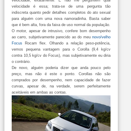
velocidade, exatamente. E não me perguntem qual
velocidade é essa; trata-se de uma pergunta tão
indiscreta quanto pedir detalhes completos do ato sexual
para alguém com uma nova namoradinha. Basta saber
que é bem alta, fora da faixa de uso normal da população.
O motor, apesar de intrusivo, confere bom desempenho
ao carro, subjetivamente parecido ao do meu
novo/velho
Focus
Rocam flex. Olhando a relação peso-potência,
vemos pequena vantagem para o Corolla (9,4 kg/cv
contra 10,5 kg/cv do Focus), mas subjetivamente eu diria
o contrário.
De novo, alguém poderia dizer que anda pouco pelo
preço, mas não é este o ponto. Corollas não são
comprados por desempenho, nem capacidade de fazer
curvas, apesar de, na verdade, serem perfeitamente
aceitáveis em ambas as contas.