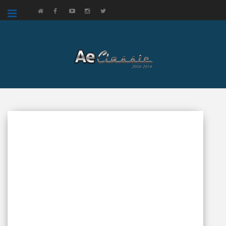
google.com, pub-3521758178363208, DIRECT, f08c47fec0942fa0