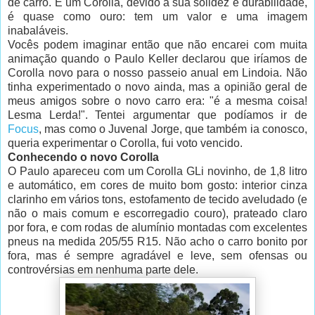
de carro. E um Corolla, devido à sua solidez e durabilidade,
é quase como ouro: tem um valor e uma imagem
inabaláveis.
Vocês podem imaginar então que não encarei com muita
animação quando o Paulo Keller declarou que iríamos de
Corolla novo para o nosso passeio anual em Lindoia. Não
tinha experimentado o novo ainda, mas a opinião geral de
meus amigos sobre o novo carro era: "é a mesma coisa!
Lesma Lerda!". Tentei argumentar que podíamos ir de
Focus
, mas como o Juvenal Jorge, que também ia conosco,
queria experimentar o Corolla, fui voto vencido.
Conhecendo o novo Corolla
O Paulo apareceu com um Corolla GLi novinho, de 1,8 litro
e automático, em cores de muito bom gosto: interior cinza
clarinho em vários tons, estofamento de tecido aveludado (e
não o mais comum e escorregadio couro), prateado claro
por fora, e com rodas de alumínio montadas com excelentes
pneus na medida 205/55 R15. Não acho o carro bonito por
fora, mas é sempre agradável e leve, sem ofensas ou
controvérsias em nenhuma parte dele.