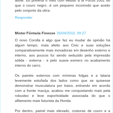
abolir. Eu preferia o meu com veludo a lá Focus 2002 do
que o couro negro...é um pequeno incomodo que aceito
pelo conjunto da obra.
Responder
Mister Fórmula Finesse
26/04/2010, 09:27
O novo Corolla é algo que fez eu mudar de opinião há
algum tempo; mais afeito aos Civic e suas soluções
comparativamente mais inovadoras em desenho externo e
interno, aos poucos fui sendo seduzido pela impressão
sólida - externa - e pelo suave esmero no acabamento
interno do carro.
Os painéis externos com mínimas folgas e a lataria
levemente estufada dos lados como que se quisesse
demonstrar musculatura por baixo, entrando em acordo
com a frente maciça, acabou me conquistando mais pela
robustez e leve esportividade associada do que o
afilamento mais futurista da Honda.
Por dentro, painel mais elevado, costuras de couro e a