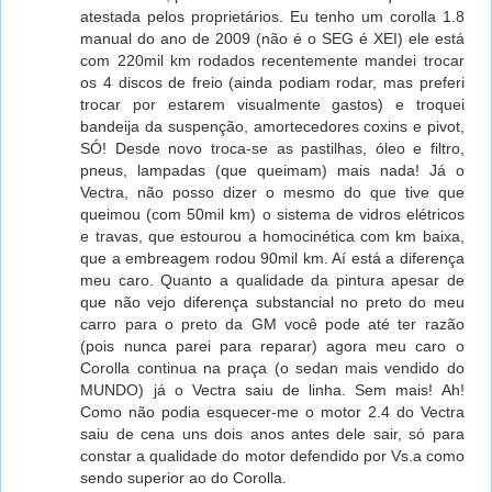
atestada pelos proprietários. Eu tenho um corolla 1.8
manual do ano de 2009 (não é o SEG é XEI) ele está
com 220mil km rodados recentemente mandei trocar
os 4 discos de freio (ainda podiam rodar, mas preferi
trocar por estarem visualmente gastos) e troquei
bandeija da suspenção, amortecedores coxins e pivot,
SÓ! Desde novo troca-se as pastilhas, óleo e filtro,
pneus, lampadas (que queimam) mais nada! Já o
Vectra, não posso dizer o mesmo do que tive que
queimou (com 50mil km) o sistema de vidros elétricos
e travas, que estourou a homocinética com km baixa,
que a embreagem rodou 90mil km. Aí está a diferença
meu caro. Quanto a qualidade da pintura apesar de
que não vejo diferença substancial no preto do meu
carro para o preto da GM você pode até ter razão
(pois nunca parei para reparar) agora meu caro o
Corolla continua na praça (o sedan mais vendido do
MUNDO) já o Vectra saiu de linha. Sem mais! Ah!
Como não podia esquecer-me o motor 2.4 do Vectra
saiu de cena uns dois anos antes dele sair, só para
constar a qualidade do motor defendido por Vs.a como
sendo superior ao do Corolla.