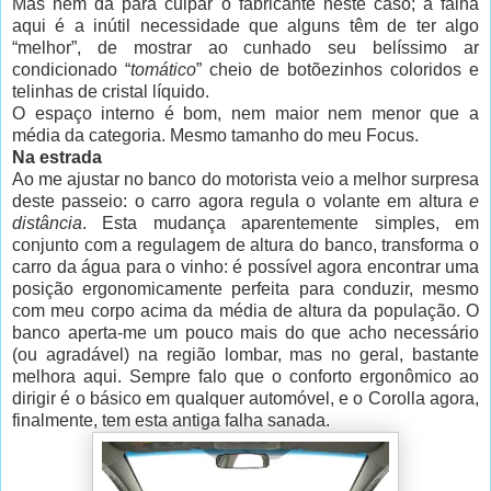
Mas nem dá para culpar o fabricante neste caso; a falha
aqui é a inútil necessidade que alguns têm de ter algo
“melhor”, de mostrar ao cunhado seu belíssimo ar
condicionado “
tomático
” cheio de botõezinhos coloridos e
telinhas de cristal líquido.
O espaço interno é bom, nem maior nem menor que a
média da categoria. Mesmo tamanho do meu Focus.
Na estrada
Ao me ajustar no banco do motorista veio a melhor surpresa
deste passeio: o carro agora regula o volante em altura
e
distância
. Esta mudança aparentemente simples, em
conjunto com a regulagem de altura do banco, transforma o
carro da água para o vinho: é possível agora encontrar uma
posição ergonomicamente perfeita para conduzir, mesmo
com meu corpo acima da média de altura da população. O
banco aperta-me um pouco mais do que acho necessário
(ou agradável) na região lombar, mas no geral, bastante
melhora aqui. Sempre falo que o conforto ergonômico ao
dirigir é o básico em qualquer automóvel, e o Corolla agora,
finalmente, tem esta antiga falha sanada.