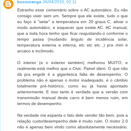
bussoranga
26/04/2010, 02:11
Estranho esse comentário sobre o AC automático. Eu não
consigo viver sem um. Sempre que ele existe, tudo o que
eu faço é "setar" a temperatura em 20 graus C, ativar o
modo automático, e esquecer que existe AC. AC manual,
que a toda hora tenho que ficar reajustando-o conforme o
tempo passa (mudando ângulo de incidência solar,
temperatura externa e interna, etc etc etc...) pra mim é
arcaico e incômodo.
O interior (e o exterior também) melhorou MUITO, e
realmente está melhor que o Civic. Painel idem. O que não
dá pra engolir é a gigantesca falta de desempenho. O
problema não é apenas o motor inadequado, é o câmbio
totalmente pré-histórico, como eu já havia apontado
anteriormente. E isso tanto é verdade que a versão com
transmissão manual deste carro é bem menos ruim, em
termos de desempenho.
Na verdade me espanta o fato dele vender tão bem, pois a
relação custo/desempenho dele é muito ruim. O motor 2.0
não é apenas bem vindo como absolutamente necessário.