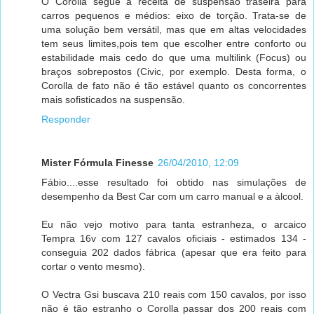
O Corolla segue a receita de suspensão traseira para
carros pequenos e médios: eixo de torção. Trata-se de
uma solução bem versátil, mas que em altas velocidades
tem seus limites,pois tem que escolher entre conforto ou
estabilidade mais cedo do que uma multilink (Focus) ou
braços sobrepostos (Civic, por exemplo. Desta forma, o
Corolla de fato não é tão estável quanto os concorrentes
mais sofisticados na suspensão.
Responder
Mister Fórmula Finesse
26/04/2010, 12:09
Fábio....esse resultado foi obtido nas simulações de
desempenho da Best Car com um carro manual e a àlcool.
Eu não vejo motivo para tanta estranheza, o arcaico
Tempra 16v com 127 cavalos oficiais - estimados 134 -
conseguia 202 dados fábrica (apesar que era feito para
cortar o vento mesmo).
O Vectra Gsi buscava 210 reais com 150 cavalos, por isso
não é tão estranho o Corolla passar dos 200 reais com