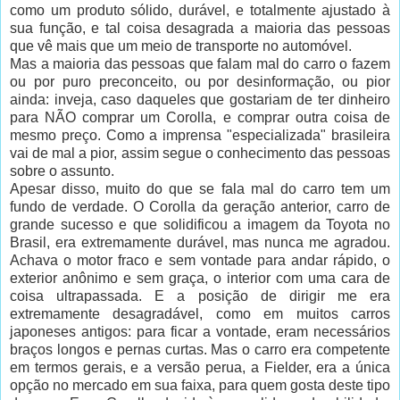
como um produto sólido, durável, e totalmente ajustado à
sua função, e tal coisa desagrada a maioria das pessoas
que vê mais que um meio de transporte no automóvel.
Mas a maioria das pessoas que falam mal do carro o fazem
ou por puro preconceito, ou por desinformação, ou pior
ainda: inveja, caso daqueles que gostariam de ter dinheiro
para NÃO comprar um Corolla, e comprar outra coisa de
mesmo preço. Como a imprensa "especializada" brasileira
vai de mal a pior, assim segue o conhecimento das pessoas
sobre o assunto.
Apesar disso, muito do que se fala mal do carro tem um
fundo de verdade. O Corolla da geração anterior, carro de
grande sucesso e que solidificou a imagem da Toyota no
Brasil, era extremamente durável, mas nunca me agradou.
Achava o motor fraco e sem vontade para andar rápido, o
exterior anônimo e sem graça, o interior com uma cara de
coisa ultrapassada. E a posição de dirigir me era
extremamente desagradável, como em muitos carros
japoneses antigos: para ficar a vontade, eram necessários
braços longos e pernas curtas. Mas o carro era competente
em termos gerais, e a versão perua, a Fielder, era a única
opção no mercado em sua faixa, para quem gosta deste tipo