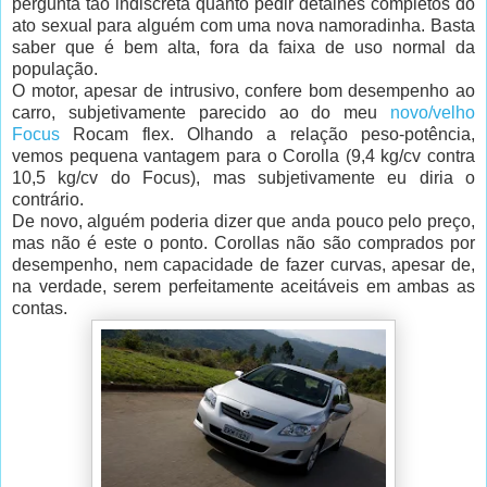
pergunta tão indiscreta quanto pedir detalhes completos do
ato sexual para alguém com uma nova namoradinha. Basta
saber que é bem alta, fora da faixa de uso normal da
população.
O motor, apesar de intrusivo, confere bom desempenho ao
carro, subjetivamente parecido ao do meu
novo/velho
Focus
Rocam flex. Olhando a relação peso-potência,
vemos pequena vantagem para o Corolla (9,4 kg/cv contra
10,5 kg/cv do Focus), mas subjetivamente eu diria o
contrário.
De novo, alguém poderia dizer que anda pouco pelo preço,
mas não é este o ponto. Corollas não são comprados por
desempenho, nem capacidade de fazer curvas, apesar de,
na verdade, serem perfeitamente aceitáveis em ambas as
contas.