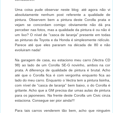
Uma coisa pude observar neste blog: até agora não vi
absolutamente nenhum post referente a qualidade de
pintura. Observem bem a pintura deste Corolla prata e
vejam se concordam comigo: obviamente não dá pra
perceber nas fotos, mas a qualidade da pintura é ou não é
um lixo? O nível de "casca de laranja" presente em todas
as pinturas da Toyota e da Honda é simplesmente ridículo.
Parece até que eles pararam na década de 80 e não
evoluiram nada!
Na garagem de casa, eu estaciono meu carro (Vectra CD
98) ao lado de um Corolla SE-G novinho, ambos na cor
prata. A diferença de qualidade de pintura é brutal. Acho
até que o Corolla fica é com vergonha enquanto fica ao
lado do meu carro. Enquanto o Vectra tem a pintura lisinha,
com nível de "casca de laranja" bem baixo, o do Corolla é
gritante. Acho que a GM precisa dar umas aulas de pintura
para os japoneses. Na frente deste Corolla um Civic cinza
estaciona. Consegue ser pior ainda!!!
Para tais carros venderem tão bem, acho que ninguém