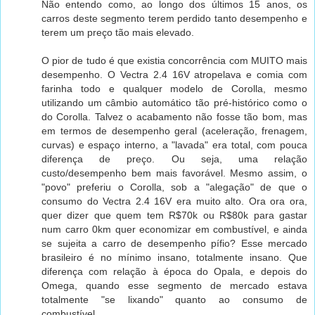
Não entendo como, ao longo dos últimos 15 anos, os
carros deste segmento terem perdido tanto desempenho e
terem um preço tão mais elevado.
O pior de tudo é que existia concorrência com MUITO mais
desempenho. O Vectra 2.4 16V atropelava e comia com
farinha todo e qualquer modelo de Corolla, mesmo
utilizando um câmbio automático tão pré-histórico como o
do Corolla. Talvez o acabamento não fosse tão bom, mas
em termos de desempenho geral (aceleração, frenagem,
curvas) e espaço interno, a "lavada" era total, com pouca
diferença de preço. Ou seja, uma relação
custo/desempenho bem mais favorável. Mesmo assim, o
"povo" preferiu o Corolla, sob a "alegação" de que o
consumo do Vectra 2.4 16V era muito alto. Ora ora ora,
quer dizer que quem tem R$70k ou R$80k para gastar
num carro 0km quer economizar em combustível, e ainda
se sujeita a carro de desempenho pífio? Esse mercado
brasileiro é no mínimo insano, totalmente insano. Que
diferença com relação à época do Opala, e depois do
Omega, quando esse segmento de mercado estava
totalmente "se lixando" quanto ao consumo de
combustível.