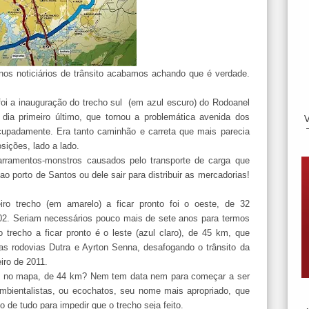
 nos noticiários de trânsito acabamos achando que é verdade.
foi a inauguração do trecho sul (em azul escuro) do Rodoanel
ia primeiro último, que tornou a problemática avenida dos
upadamente. Era tanto caminhão e carreta que mais parecia
ições, lado a lado.
rramentos-monstros causados pelo transporte de carga que
o porto de Santos ou dele sair para distribuir as mercadorias!
iro trecho (em amarelo) a ficar pronto foi o oeste, de 32
002. Seriam necessários pouco mais de sete anos para termos
 trecho a ficar pronto é o leste (azul claro), de 45 km, que
as rodovias Dutra e Ayrton Senna, desafogando o trânsito da
iro de 2011.
lho no mapa, de 44 km? Nem tem data nem para começar a ser
bientalistas, ou ecochatos, seu nome mais apropriado, que
 de tudo para impedir que o trecho seja feito.