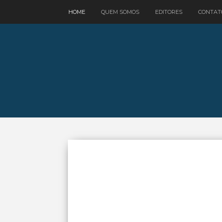
google.com, pub-3521758178363208, DIRECT, f08c47fec0942fa0
HOME
QUEM SOMOS
EDITORES
CONTAT