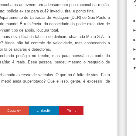
cochatos anteveem um adensamento populacional na região,
: polícia existe para quê? Invadiu, tira, e ponto final.
Departamento de Estradas de Rodagem (DER) de São Paulo a
m do mundo! É a falência da capacidade do poder executivo de
hum tipo de apoio, loucura total.
 mais nova filial da fábrica de dinheiro chamada Multa S.A.: a
? Ainda não há controle de velocidade, mas conhecendo a
r lá os radares e detectores.
cobrado pedágio no trecho, mas para acessá-lo a partir da
na saída: 4 reais. Esse pessoal perdeu mesmo o resquício de
chamada excesso de veículos. O que há é falta de vias. Falta
O metrô anda superlotado? Que é isso, gente, é excesso de
Google+
Linkedin
Pin It