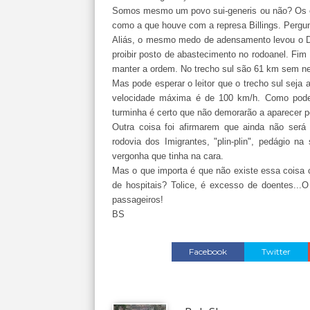
Somos mesmo um povo sui-generis ou não? Os e
como a que houve com a represa Billings. Pergunto
Aliás, o mesmo medo de adensamento levou o 
proibir posto de abastecimento no rodoanel. Fi
manter a ordem. No trecho sul são 61 km sem nen
Mas pode esperar o leitor que o trecho sul seja a
velocidade máxima é de 100 km/h. Como pode
turminha é certo que não demorarão a aparecer po
Outra coisa foi afirmarem que ainda não será 
rodovia dos Imigrantes, "plin-plin", pedágio 
vergonha que tinha na cara.
Mas o que importa é que não existe essa coisa 
de hospitais? Tolice, é excesso de doentes...
passageiros!
BS
Facebook
Twitter