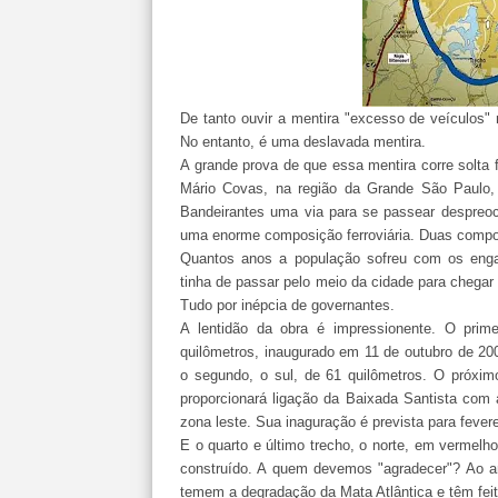
De tanto ouvir a mentira "excesso de veículos"
No entanto, é uma deslavada mentira.
A grande prova de que essa mentira corre solta 
Mário Covas, na região da Grande São Paulo, d
Bandeirantes uma via para se passear despreoc
uma enorme composição ferroviária. Duas compos
Quantos anos a população sofreu com os enga
tinha de passar pelo meio da cidade para chegar a
Tudo por inépcia de governantes.
A lentidão da obra é impressionente. O prime
quilômetros, inaugurado em 11 de outubro de 2
o segundo, o sul, de 61 quilômetros. O próximo
proporcionará ligação da Baixada Santista com 
zona leste. Sua inaguração é prevista para fevere
E o quarto e último trecho, o norte, em verme
construído. A quem devemos "agradecer"? Ao am
temem a degradação da Mata Atlântica e têm feito