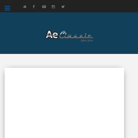
google.com, pub-3521758178363208, DIRECT, f08c47fec0942fa0