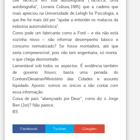
Lee Iacocca em sua autobiografia ("Iacocca, uma
autobiografia", Livraria Cultura,1985) que a cadeira que
mais apreciou na Universidade de Lehigh foi Psicologia, a
que lhe foi mais útil por "ajudar a entender os malucos da
indústria automobilística".
Como pode um fabricante como a Ford -- e ela não está
sozinha nisso -- não informar desempenho básico e
consumo normatizado? Se fosse montadora, até que
seria compreensível, pois não tem engenharia, só monta
o que chega desmontado.
Lamentável sob todos os aspectos. É evidência também
de governo frouxo; basta uma penada do
Contran/Denatran/Ministério das Cidades e assunto
liquidado. Aposto: somos os únicos a não contar com
essa informação.
Coisa de país "abençoado por Deus", como diz o Jorge
Ben (Jor)? Não parece.
BS
Facebook
Twitter
Google+