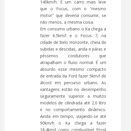
140km/h. É um carro mais leve
que o Focus, com o "mesmo
motor" que deveria consumir, se
não menos, a mesma coisa.
Em consumo urbano o Ka chega a
fazer 6.5km/l e o Focus 7, na
cidade de Belo Horizonte, cheia de
subidas e descidas, anda e páras e
péssimos condutores que
atrapalham o fluxo normal. É um
absurdo esse mesmo compacto
de entrada da Ford fazer 5km/l de
álcool em percurso urbano. As
vantagens estão no desempenho
seguramente superior a muitos
modelos de cilindrada até 2.0 litro
e no comportamento dinâmico.
Ainda em tempo, viajando-se até
90km/h o Ka chega a fazer
18.4km/l como combustível fóssil