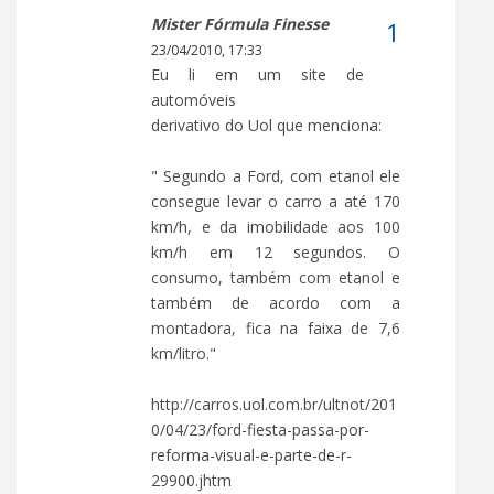
Mister Fórmula Finesse
23/04/2010, 17:33
Eu li em um site de
automóveis
derivativo do Uol que menciona:
" Segundo a Ford, com etanol ele
consegue levar o carro a até 170
km/h, e da imobilidade aos 100
km/h em 12 segundos. O
consumo, também com etanol e
também de acordo com a
montadora, fica na faixa de 7,6
km/litro."
http://carros.uol.com.br/ultnot/201
0/04/23/ford-fiesta-passa-por-
reforma-visual-e-parte-de-r-
29900.jhtm