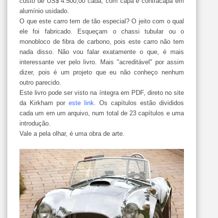
custo de
US
$ 4.500,00 cada, com capa e contracapa em
alumínio
usidado
.
O que este carro tem de tão especial? O jeito com o qual
ele foi fabricado. Esqueçam o
chassi
tubular ou o
monobloco d
e fibra de carbono, pois este carro não tem
nada disso. Não vou falar
exatamente
o que, é mais
interessante ver pelo livro. Mais "acreditável" por assim
dizer, pois é um
projeto
que eu não conheço nenhum
outro parecido.
Este livro pode ser visto na íntegra em PDF,
direto
no site
da
Kirkham
por
este link
. Os capítulos estão divididos
cada um em um arquivo, num total de 23 capítulos e uma
introdução.
Vale a pela olhar, é uma obra de arte.