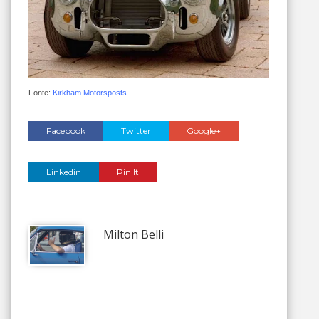
Fonte:
Kirkham
Motorsposts
Facebook
Twitter
Google+
Linkedin
Pin It
Milton Belli