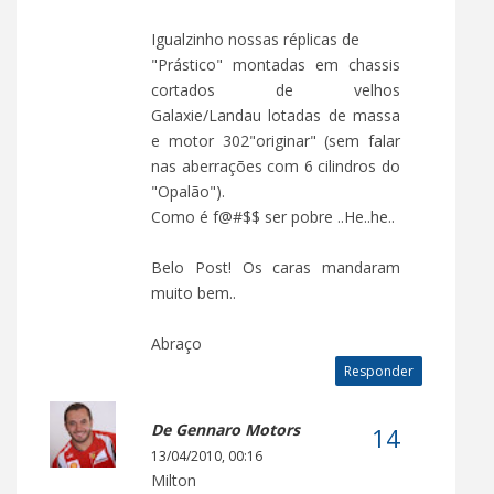
Igualzinho nossas réplicas de
"Prástico" montadas em chassis
cortados de velhos
Galaxie/Landau lotadas de massa
e motor 302"originar" (sem falar
nas aberrações com 6 cilindros do
"Opalão").
Como é f@#$$ ser pobre ..He..he..
Belo Post! Os caras mandaram
muito bem..
Abraço
Responder
De Gennaro Motors
13/04/2010, 00:16
Milton