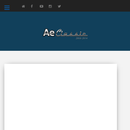
google.com, pub-3521758178363208, DIRECT, f08c47fec0942fa0