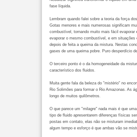
fase líquida.
Lembram quando falei sobre a teoria da força do
Gotas menores e mais numerosas significam mui
combustível, tornando muito mais fácil evaporar
evaporar o mesmo combustível, e em situações
depois de feita a queima da mistura. Nestas con
gases de uma queima pobre. Puro desperdício d
O terceiro ponto é o da homogeneidade da mistu
característico dos fluidos.
Muita gente fala da beleza do "mistério" no enc
Rio Solimões para formar o Rio Amazonas. As ág
longo de muitos quilômetros.
O que parece um "milagre" nada mais é que um
tipo de fluido apresentarem diferenças físicas se
postas em contato, elas não se misturam imedia
algum tempo e esforço é que ambas vão se mistu