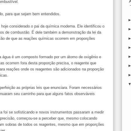
ombustível.
o, para que sejam bem entendidos.
 hoje considerado o pai da química moderna. Ele identificou o
sos de combustão. É dele também a demonstração da lei da
ção de que as reações químicas ocorrem em proporções
 a água é um composto formado por um átomo de oxigênio e
as ocorrem fora desta proporção precisa, o reagente que
Para reações onde os reagentes são adicionados na proporção
icas.
erfeição as próprias leis que enunciara. Foram necessários
tinuaram seu caminho para que alguns fatos observáveis
ca foi se sofisticando e novos instrumentos passaram a medir
 precisão, começou-se a perceber que, mesmo colocando
iam sobras de todos os reagentes, mesmo que em proporções
ier.