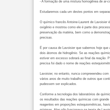
- A formação de uma mistura homogênea de ar-c
Estudaremos cada um destes pontos em separad
O químico francês Antoine-Laurent de Lavoisier é
oxigênio e mostrou como ele é parte dos proces
preservação da matéria, bem como a demonstra
precisas.
É por causa de Lavoisier que sabemos hoje que
dois átomos de hidrogênio. Se as reações químic
estiver em excesso sobrará ao final da reação. 
precisa foi dado o nome de reações estequiométr
Lavoisier, no entanto, nunca compreeendeu com p
vários anos de muito trabalho de outros que con
pudessem ser explicados.
Conforme a tecnologia dos laboratórios de quími
os resultados das reações químicas com grande
reagentes em proporções estequiométricas, hav
mínimas. Algo não funcionava na teoria de Lavois