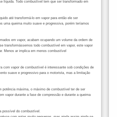
e líquida. Todo combustível tem que ser transformado em
quido até transformá-lo em vapor para então ele ser
mos uma queima muito suave e progressiva, porém teríamos
sformados em vapor, acabam ocupando um volume da ordem de
, se transformássemos todo combustível em vapor, este vapor
ar. Menos ar implica em menos combustível
ra com vapor de combustível é interessante sob condições de
ento suave e progressivo para o motorista, mas a limitação
m potência máxima, o máximo de combustível ter de ser
o em vapor durante a fase de compressão e durante a queima
na possível do combustível.
ma névoa com gotas muito pequenas, mas ainda assim ainda na