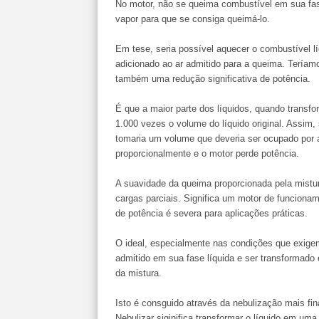
No motor, não se queima combustível em sua fas
vapor para que se consiga queimá-lo.
Em tese, seria possível aquecer o combustível lí
adicionado ao ar admitido para a queima. Tería
também uma redução significativa de potência.
É que a maior parte dos líquidos, quando tran
1.000 vezes o volume do líquido original. Assim
tomaria um volume que deveria ser ocupado por 
proporcionalmente e o motor perde potência.
A suavidade da queima proporcionada pela mistu
cargas parciais. Significa um motor de funcionam
de potência é severa para aplicações práticas.
O ideal, especialmente nas condições que exige
admitido em sua fase líquida e ser transformad
da mistura.
Isto é consguido através da nebulização mais fi
Nebulizar siginifica transformar o líquido em u