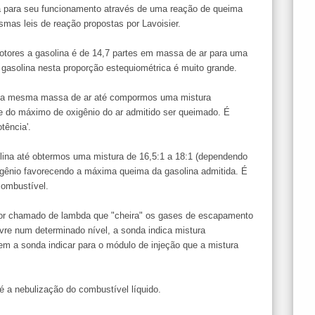
a para seu funcionamento através de uma reação de queima
smas leis de reação propostas por Lavoisier.
otores a gasolina é de 14,7 partes em massa de ar para uma
e gasolina nesta proporção estequiométrica é muito grande.
ra a mesma massa de ar até compormos uma mistura
 do máximo de oxigênio do ar admitido ser queimado. É
tência'.
olina até obtermos uma mistura de 16,5:1 a 18:1 (dependendo
igênio favorecendo a máxima queima da gasolina admitida. É
ombustível.
or chamado de lambda que "cheira" os gases de escapamento
livre num determinado nível, a sonda indica mistura
em a sonda indicar para o módulo de injeção que a mistura
é a nebulização do combustível líquido.