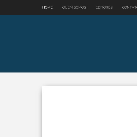
google.com, pub-3521758178363208, DIRECT, f08c47fec0942fa0
HOME
QUEM SOMOS
EDITORES
CONTAT