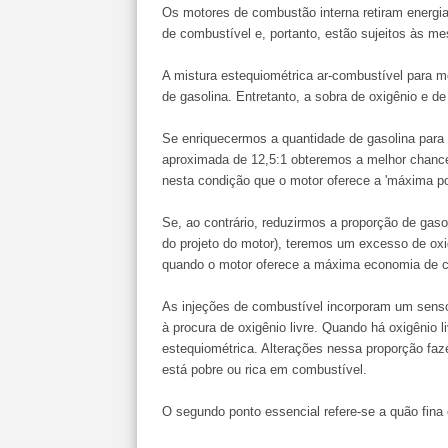
Os motores de combustão interna retiram energi
de combustível e, portanto, estão sujeitos às me
A mistura estequiométrica ar-combustível para m
de gasolina. Entretanto, a sobra de oxigênio e d
Se enriquecermos a quantidade de gasolina pa
aproximada de 12,5:1 obteremos a melhor chance
nesta condição que o motor oferece a 'máxima po
Se, ao contrário, reduzirmos a proporção de gas
do projeto do motor), teremos um excesso de ox
quando o motor oferece a máxima economia de c
As injeções de combustível incorporam um sens
à procura de oxigênio livre. Quando há oxigênio 
estequiométrica. Alterações nessa proporção faz
está pobre ou rica em combustível.
O segundo ponto essencial refere-se a quão fina 