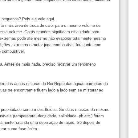
s pequenos? Pois ela vale aqui.
to mais área de troca de calor para o mesmo volume de
 esse volume. Gotas grandes significam dificuldade para
 extremas pode até mesmo não evaporar totalmente mesmo
dições extremas o motor joga combustível fora junto com
e combustível.
ra. Antes de mais nada, preciso mostrar um fenômeno
ontro das águas escuras do Rio Negro das águas barrentas do
uas se encontram e fluem lado a lado sem se misturar ao
a propriedade comum dos fluidos. Se duas massas do mesmo
nsíveis (temperatura, densidade, salinidade, ph etc.) forem
tamente, criando uma separação de fases. Só depois de
rar numa fase única.