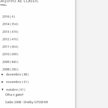
ARQUIVO AE CLASSIC
2016
( 4 )
►
2014
( 354 )
►
2013
( 474 )
►
2012
( 410 )
►
2011
( 654 )
►
2010
( 699 )
►
2009
( 843 )
►
2008
( 283 )
▼
dezembro
( 88 )
►
novembro
( 61 )
►
outubro
( 61 )
▼
Olha o gato!!
Salão 2008 - Shelby GT500 KR