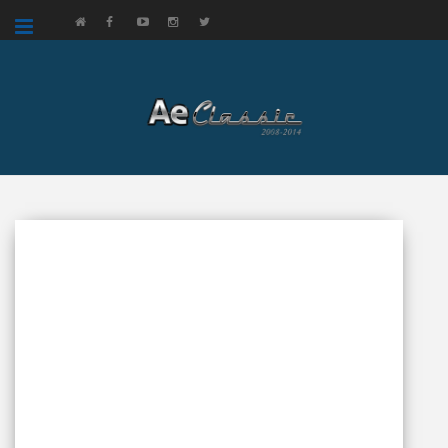
google.com, pub-3521758178363208, DIRECT, f08c47fec0942fa0