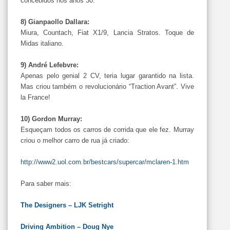
concebidos nos anos 30.
8) Gianpaollo Dallara:
Miura, Countach, Fiat X1/9, Lancia Stratos. Toque de
Midas italiano.
9) André Lefebvre:
Apenas pelo genial 2 CV, teria lugar garantido na lista.
Mas criou também o revolucionário “Traction Avant”. Vive
la France!
10) Gordon Murray:
Esqueçam todos os carros de corrida que ele fez. Murray
criou o melhor carro de rua já criado:
http://www2.uol.com.br/bestcars/supercar/mclaren-1.htm
Para saber mais:
The Designers – LJK Setright
Driving Ambition – Doug Nye