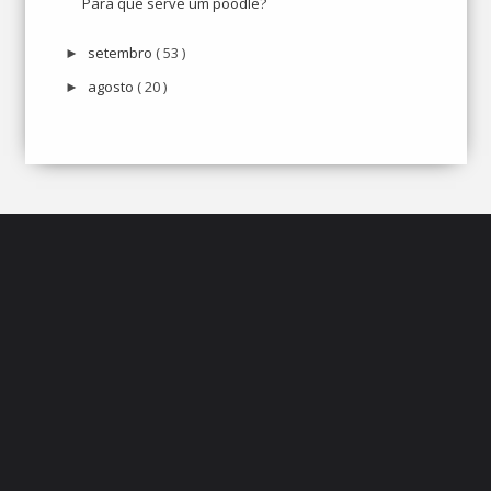
Para que serve um poodle?
setembro
( 53 )
►
agosto
( 20 )
►