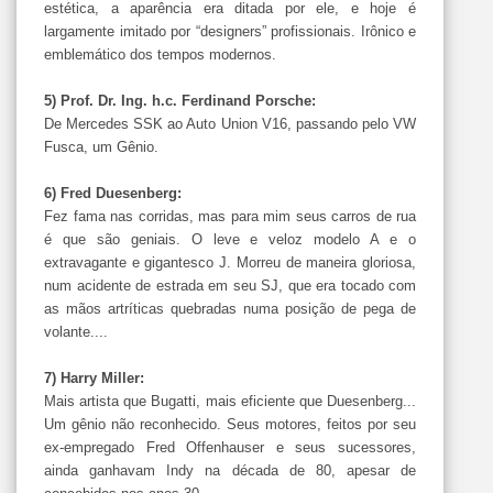
estética, a aparência era ditada por ele, e hoje é
largamente imitado por “designers” profissionais. Irônico e
emblemático dos tempos modernos.
5) Prof. Dr. Ing. h.c. Ferdinand Porsche:
De Mercedes SSK ao Auto Union V16, passando pelo VW
Fusca, um Gênio.
6) Fred Duesenberg:
Fez fama nas corridas, mas para mim seus carros de rua
é que são geniais. O leve e veloz modelo A e o
extravagante e gigantesco J. Morreu de maneira gloriosa,
num acidente de estrada em seu SJ, que era tocado com
as mãos artríticas quebradas numa posição de pega de
volante....
7) Harry Miller:
Mais artista que Bugatti, mais eficiente que Duesenberg...
Um gênio não reconhecido. Seus motores, feitos por seu
ex-empregado Fred Offenhauser e seus sucessores,
ainda ganhavam Indy na década de 80, apesar de