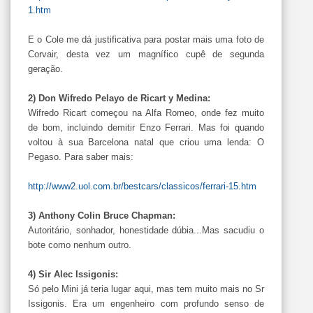
1.htm
E o Cole me dá justificativa para postar mais uma foto de
Corvair, desta vez um magnífico cupê de segunda
geração.
2) Don Wifredo Pelayo de Ricart y Medina:
Wifredo Ricart começou na Alfa Romeo, onde fez muito
de bom, incluindo demitir Enzo Ferrari. Mas foi quando
voltou à sua Barcelona natal que criou uma lenda: O
Pegaso. Para saber mais:
http://www2.uol.com.br/bestcars/classicos/ferrari-15.htm
3) Anthony Colin Bruce Chapman:
Autoritário, sonhador, honestidade dúbia...Mas sacudiu o
bote como nenhum outro.
4) Sir Alec Issigonis:
Só pelo Mini já teria lugar aqui, mas tem muito mais no Sr
Issigonis. Era um engenheiro com profundo senso de