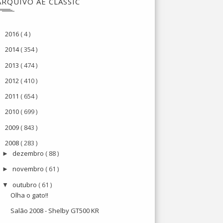
ARQUIVO AE CLASSIC
2016
( 4 )
►
2014
( 354 )
►
2013
( 474 )
►
2012
( 410 )
►
2011
( 654 )
►
2010
( 699 )
►
2009
( 843 )
►
2008
( 283 )
▼
dezembro
( 88 )
►
novembro
( 61 )
►
outubro
( 61 )
▼
Olha o gato!!
Salão 2008 - Shelby GT500 KR