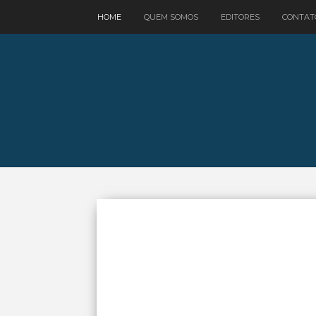
google.com, pub-3521758178363208, DIRECT, f08c47fec0942fa0
HOME
QUEM SOMOS
EDITORES
CONTAT