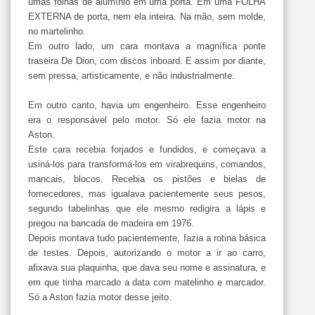
umas folhas de alumínio em uma porta. Em uma FOLHA
EXTERNA de porta, nem ela inteira. Na mão, sem molde,
no martelinho.
Em outro lado, um cara montava a magnífica ponte
traseira De Dion, com discos inboard. E assim por diante,
sem pressa, artisticamente, e não industrialmente.
Em outro canto, havia um engenheiro. Esse engenheiro
era o responsável pelo motor. Só ele fazia motor na
Aston.
Este cara recebia forjados e fundidos, e começava a
usiná-los para transformá-los em virabrequins, comandos,
mancais, blocos. Recebia os pistões e bielas de
fornecedores, mas igualava pacientemente seus pesos,
segundo tabelinhas que ele mesmo redigira a lápis e
pregou na bancada de madeira em 1976.
Depois montava tudo pacientemente, fazia a rotina básica
de testes. Depois, autorizando o motor a ir ao carro,
afixava sua plaquinha, que dava seu nome e assinatura, e
em que tinha marcado a data com matelinho e marcador.
Só a Aston fazia motor desse jeito.