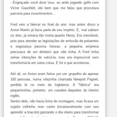
- Engraçado você dizer isso, eu ando jogando golfe com
Victor Gauntlett, ele bem que me falou que procurava
parceria para investimentos...
Ford veio a falecer no final do ano, mas antes disso a
Aston Martin já fazia parte de seu império. E, mal sabiam
os dois, já estava tão morta quanto Henry. Era inevitável,
pois para atender as legislações de emissão de poluentes
e segurança passiva futuras, a pequena empresa
precisava de um dinheiro que não tinha. A Ford tinha
sérias intenções de salvá-la, mas era impossível sem
transformá-la em outra coisa. E foi o que aconteceu.
Até ali, os Aston eram feitos por um grupelho de apenas
160 pessoas, numa vilazinha chamada Newport Pagnel,
perdida lá no meio da Inglaterra. A "fábrica" era
pequenininha, portanto, um casebre daqueles do interior
inglês.
Dentro dele, não havia linha de montagem, mas ficava um
sujeito velhinho num canto (invariavelmente com seu
aprendiz a tiracolo) gastando o dia inteiro para transformar