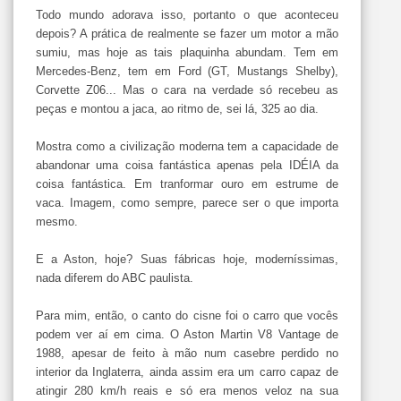
Todo mundo adorava isso, portanto o que aconteceu
depois? A prática de realmente se fazer um motor a mão
sumiu, mas hoje as tais plaquinha abundam. Tem em
Mercedes-Benz, tem em Ford (GT, Mustangs Shelby),
Corvette Z06... Mas o cara na verdade só recebeu as
peças e montou a jaca, ao ritmo de, sei lá, 325 ao dia.
Mostra como a civilização moderna tem a capacidade de
abandonar uma coisa fantástica apenas pela IDÉIA da
coisa fantástica. Em tranformar ouro em estrume de
vaca. Imagem, como sempre, parece ser o que importa
mesmo.
E a Aston, hoje? Suas fábricas hoje, moderníssimas,
nada diferem do ABC paulista.
Para mim, então, o canto do cisne foi o carro que vocês
podem ver aí em cima. O Aston Martin V8 Vantage de
1988, apesar de feito à mão num casebre perdido no
interior da Inglaterra, ainda assim era um carro capaz de
atingir 280 km/h reais e só era menos veloz na sua