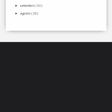
setembro
( 53 )
►
agosto
( 20 )
►