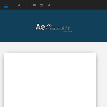
google.com, pub-3521758178363208, DIRECT, f08c47fec0942fa0