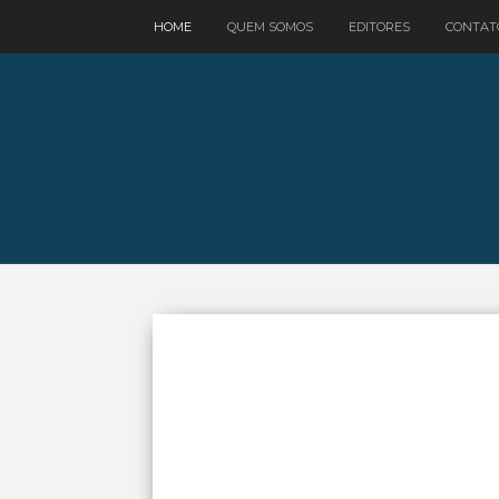
google.com, pub-3521758178363208, DIRECT, f08c47fec0942fa0
HOME
QUEM SOMOS
EDITORES
CONTAT