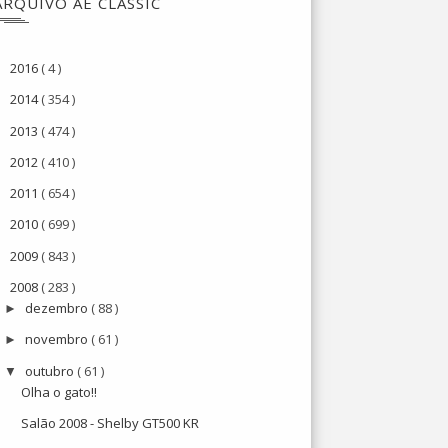
ARQUIVO AE CLASSIC
2016
( 4 )
►
2014
( 354 )
►
2013
( 474 )
►
2012
( 410 )
►
2011
( 654 )
►
2010
( 699 )
►
2009
( 843 )
►
2008
( 283 )
▼
dezembro
( 88 )
►
novembro
( 61 )
►
outubro
( 61 )
▼
Olha o gato!!
Salão 2008 - Shelby GT500 KR