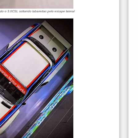
rando o 3.0CSL soltando labaredas pelo escape lateral