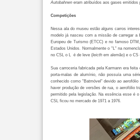
Autobahnen
eram atribuídos aos gases emitidos 
Competições
Nessa ala do museu estão alguns carros intere
modelo já nasceu com a missão de carregar a b
Europeu de Turismo (ETCC) e no famoso DTM, 
Estados Unidos. Normalmente o "L" na nomencl
no CSL o L é de leve (
leicth
em alemão) e o CS
Sua carroceria fabricada pela Karmann era feita
porta-malas de alumínio, não possuía uma séri
conhecido como "Batmóvel" devido ao aerofólio
haver produção de versões de rua, o aerofólio t
permitido pela legislação. Na essência esse é 
CSL ficou no mercado de 1971 a 1976.