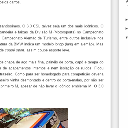
pelos carros.
ssantíssimos. O 3.0 CSL talvez seja um dos mais icônicos. O
andeira e faixas da Divisão M (Motorsports) no Campeonato
Campeonato Alemão de Turismo, entre outros inclusive nos
atura da BMW indica um modelo longo (
lang
em alemão). Mas
 de
coupé sport
, assim coupé esporte leve.
 de chapa de aço mais fina, painéis de porta, capô e tampa do
e de acabamentos internos e nem isolação de ruídos. Ficou
 traseiro. Como para ser homologado para competição deveria
raseiro vinha desmontado e dentro do porta-malas, por não ser
o primeiro M, apesar de não levar o icônico emblema M. O 3.0