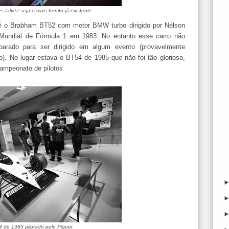
talvez seja o mais bonito já existente
 é o Brabham BT52 com motor BMW turbo dirigido por Nélson
 Mundial de Fórmula 1 em 1983. No entanto esse carro não
parado para ser dirigido em algum evento (provavelmente
). No lugar estava o BT54 de 1985 que não foi tão glorioso,
campeonato de pilotos
de 1985 pilotado pelo Piquet