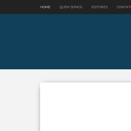
google.com, pub-3521758178363208, DIRECT, f08c47fec0942fa0
HOME
QUEM SOMOS
EDITORES
CONTAT