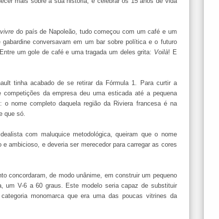
cer mais sobre a sua história, e celebrar os 15 anos de vida
 vivre
do país de Napoleão, tudo começou com um café e um
 gabardine conversavam em um bar sobre política e o futuro
 Entre um gole de café e uma tragada um deles grita:
Voilà
! E
lt tinha acabado de se retirar da Fórmula 1. Para curtir a
de competições da empresa deu uma esticada até a pequena
: o nome completo daquela região da Riviera francesa é na
e que só.
idealista com maluquice metodológica, queiram que o nome
 e ambicioso, e deveria ser merecedor para carregar as cores
to concordaram, de modo unânime, em construir um pequeno
a, um V-6 a 60 graus. Este modelo seria capaz de substituir
categoria monomarca que era uma das poucas vitrines da