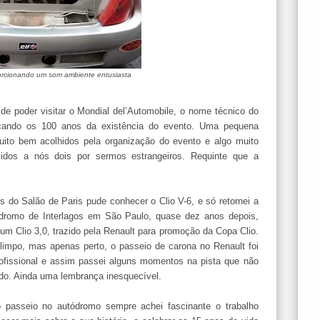
porcionando um som ambiente entusiasta
o de poder visitar o Mondial del’Automobile, o nome técnico do
rcando os 100 anos da existência do evento. Uma pequena
ito bem acolhidos pela organização do evento e algo muito
cidos a nós dois por sermos estrangeiros. Requinte que a
s do Salão de Paris pude conhecer o Clio V-6, e só retornei a
dromo de Interlagos em São Paulo, quase dez anos depois,
um Clio 3,0, trazido pela Renault para promoção da Copa Clio.
limpo, mas apenas perto, o passeio de carona no Renault foi
rofissional e assim passei alguns momentos na pista que não
indo. Ainda uma lembrança inesquecível.
o passeio no autódromo sempre achei fascinante o trabalho