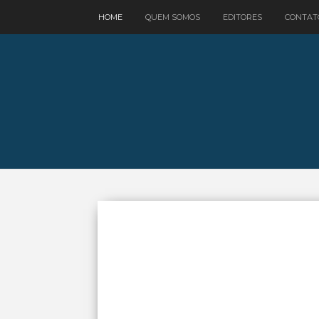
google.com, pub-3521758178363208, DIRECT, f08c47fec0942fa0
HOME
QUEM SOMOS
EDITORES
CONTAT