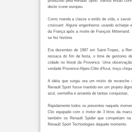
produzido pela Renault Sport. Vamos então conhe
deste ícone europeu.
Como manda a classe e estilo de vida, o
savoir
croissant
. Alguns engenheiros usando echarpe e
da França após a morte de François Mitterrand.
se fez história.
Era dezembro de 1997 em Saint-Tropez, a Renau
ressaca do fim de festa, o time de gestores 
cidade no litoral da Provence. Uma observação
verdade Provence-Alpes-Côte d'Azur, troço chiqu
A idéia que surgiu era um misto de revanche 
Renault Sport fosse mantido em um projeto digno
azul, vermelha e amarela de tantas conquistas.
Rapidamente todos os presentes naquele momen
Clio equipado com o motor de 3 litros da marc
também os Renault Spider que competiam na 
Renault Sport Technologies daquele momento.