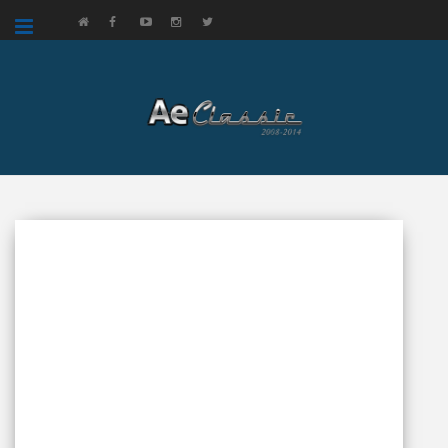
google.com, pub-3521758178363208, DIRECT, f08c47fec0942fa0