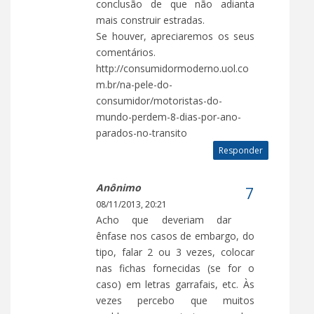
conclusão de que não adianta
mais construir estradas.
Se houver, apreciaremos os seus
comentários.
http://consumidormoderno.uol.co
m.br/na-pele-do-
consumidor/motoristas-do-
mundo-perdem-8-dias-por-ano-
parados-no-transito
Responder
Anônimo
08/11/2013, 20:21
Acho que deveriam dar
ênfase nos casos de embargo, do
tipo, falar 2 ou 3 vezes, colocar
nas fichas fornecidas (se for o
caso) em letras garrafais, etc. Às
vezes percebo que muitos