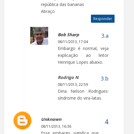
república das bananas
Abraço
Responder
Bob Sharp
08/11/2013, 17:04
Embargo é normal, veja
explicação ao leitor
Henrique Lopes abaixo.
Rodrigo N
08/11/2013, 22:59
Diria Nelson Rodrigues:
síndrome do vira-latas.
Unknown
08/11/2013, 16:36
Esse embargo significa que