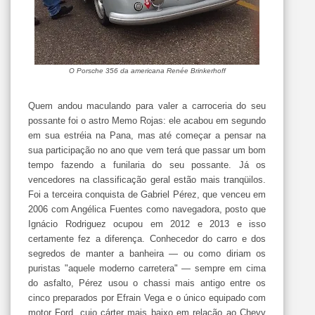
O Porsche 356 da americana Renée Brinkerhoff
Quem andou maculando para valer a carroceria do seu
possante foi o astro Memo Rojas: ele acabou em segundo
em sua estréia na Pana, mas até começar a pensar na
sua participação no ano que vem terá que passar um bom
tempo fazendo a funilaria do seu possante. Já os
vencedores na classificação geral estão mais tranqüilos.
Foi a terceira conquista de Gabriel Pérez, que venceu em
2006 com Angélica Fuentes como navegadora, posto que
Ignácio Rodriguez ocupou em 2012 e 2013 e isso
certamente fez a diferença. Conhecedor do carro e dos
segredos de manter a banheira — ou como diriam os
puristas "aquele moderno carretera" — sempre em cima
do asfalto, Pérez usou o chassi mais antigo entre os
cinco preparados por Efrain Vega e o único equipado com
motor Ford, cujo cárter mais baixo em relação ao Chevy