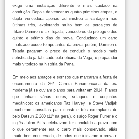
exige uma instalação diferente e mais cuidado na
condução. Depois de vencer as quatro primeiras etapas, a
dupla vencedora apenas administrou a vantagem nas
últimas três, explorando muito bem os percalços de
Hilaire Damiron e Liz Tejada, vencedores do prólogo e dos
quinto e sétimo dias de prova. Conduzindo um carro
finalizado pouco tempo antes da prova, porém, Damiron e
Tejada pagaram o preço de conduzir o modelo mais
sofisticado já fabricado pela oficina de Vega, o preparador
mais vitorioso na história da Pana.
Em meio aos abraços e sorrisos que marcaram a festa de
encerramento da 26ª. Carrera Panamericana da era
moderna já se ouviam planos para voltar em 2014. Planos
que tinham várias cores, sotaques e conjuntos
mecânicos: os americanos Taz Harvey e Steve Vadjak
receberam consultas para construir três exemplares do
belo Datsun Z 280 (11º na geral), o suíço Roger Furrer e o
inglês Julian Pitts celebravam ter concluído a prova com
o que certamente era o carro mais conservado, aliás
muito bem-conservado, de todos que iniciaram a prova e