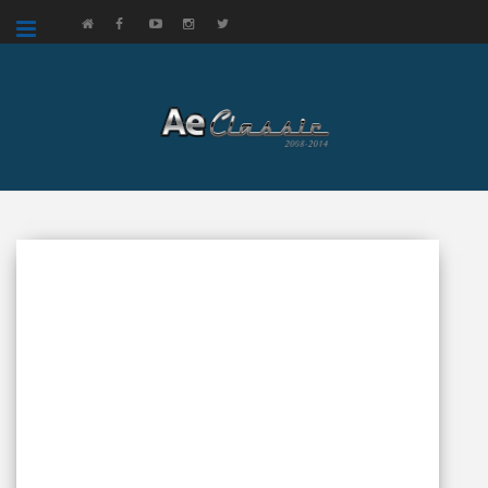
google.com, pub-3521758178363208, DIRECT, f08c47fec0942fa0