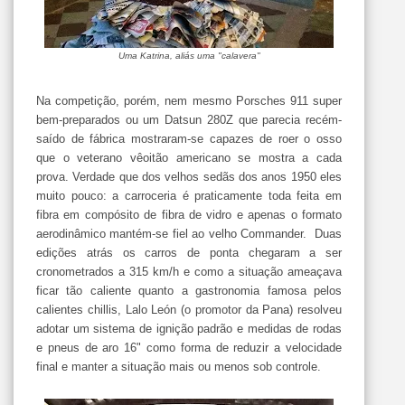
Uma Katrina, aliás uma "calavera"
Na competição, porém, nem mesmo Porsches 911 super
bem-preparados ou um Datsun 280Z que parecia recém-
saído de fábrica mostraram-se capazes de roer o osso
que o veterano vêoitão americano se mostra a cada
prova. Verdade que dos velhos sedãs dos anos 1950 eles
muito pouco: a carroceria é praticamente toda feita em
fibra em compósito de fibra de vidro e apenas o formato
aerodinâmico mantém-se fiel ao velho Commander. Duas
edições atrás os carros de ponta chegaram a ser
cronometrados a 315 km/h e como a situação ameaçava
ficar tão caliente quanto a gastronomia famosa pelos
calientes chillis, Lalo León (o promotor da Pana) resolveu
adotar um sistema de ignição padrão e medidas de rodas
e pneus de aro 16" como forma de reduzir a velocidade
final e manter a situação mais ou menos sob controle.