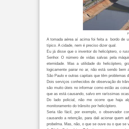
F
A tomada aérea aí acima foi feita a bordo de u
típico. A cidade, nem é preciso dizer qual.
Eu já disse que o inventor do helicóptero, o rus
Senhor. O número de vidas salvas pela máquina
eternidade. Mas a utilidade do helicóptero, g
logicamente pairar no ar, não está sendo bem a
São Paulo e outras capitais que têm problemas de
Dois serviços conhecidos de observação do trâ
são muito úteis no informar como estão as coisas
que as está causando, salvo em raríssimas ocas
Do lado policial, não me ocorre que haja al
monitoramento do trânsito por helicóptero.
Seria tão fácil, por exemplo, o observador co
causando a retenção, para dali acionar quem a
probelma. Mas, não, o que se ouve ou o que se vê