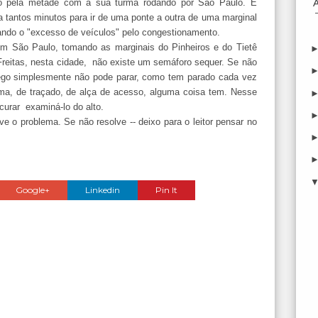
co pela metade com a sua turma rodando por São Paulo. É
a tantos minutos para ir de uma ponte a outra de uma marginal
zando o "excesso de veículos" pelo congestionamento.
m São Paulo, tomando as marginais do Pinheiros e do Tietê
Freitas, nesta cidade, não existe um semáforo sequer. Se não
áfego simplesmente não pode parar, como tem parado cada vez
ema, de traçado, de alça de acesso, alguma coisa tem. Nesse
curar examiná-lo do alto.
lve o problema. Se não resolve -- deixo para o leitor pensar no
Google+
Linkedin
Pin It