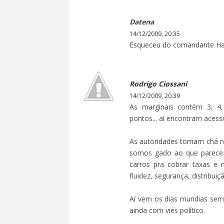
Datena
14/12/2009, 20:35
Esqueceu do comandante Ha
Rodrigo Ciossani
14/12/2009, 20:39
As marginais contém 3, 4
pontos... aí encontram acesso
As autoridades tomam chá n
somos gado ao que parece..
carros pra cobrar taxas e
fluidez, segurança, distribuiç
Aí vem os dias mundias sem "
ainda com viés político.