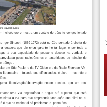
oto g1.globo.com
m helicóptero e mostra um cenário de trânsito congestionado
so Igor Sikorski (1889-1972) está no Céu sentado à direita do
 voadora que ele criou garante-lhe tal lugar, e por toda a
raças à sua capacidade de pousar e decolar na vertical, e
proveitada pelas radiotrânsitos e autoridades de trânsito de
 tráfego .
nsito em São Paulo, o da TV Globo e o da Rádio Eldorado AM,
 lá embaixo -- falando das dificuldades, é claro -- mas não o
iões.
guma fiscalização/observação nesse sentido, tipo um real
nstatar uma via engarrafada e seguir até o ponto que está
dministra a via para que empreenda uma ação que elimi.ne o
 é que no trecho tal há problemas e, ponto final.