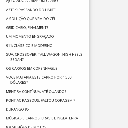
AJUDANDO A CRIAR UM CARRO
AZTEK: PASSANDO DO LIMITE
A SOLUÇÃO QUE VEM DO CÉU
GRID CHEIO, FINALMENTE!
UM MOMENTO ENGRAÇADO
911: CLÁSSICO E MODERNO
SUV, CROSSOVER, TALL WAGON, HIGH HEELS
SEDAN?
OS CARROS EM COPENHAGUE
VOCE MATARIA ESTE CARRO POR 4.500
DÓLARES?
MENTIRA CONTÍNUA. ATÉ QUANDO?
PONTIAC RAGEOUS: FALTOU CORAGEM ?
DURANGO 95
MÚSICAS E CARROS, BRASIL E INGLATERRA
8,8 MILHÕES DE MOTOS