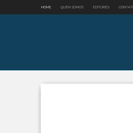
google.com, pub-3521758178363208, DIRECT, f08c47fec0942fa0
HOME
QUEM SOMOS
EDITORES
CONTAT