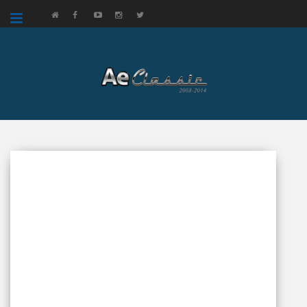
google.com, pub-3521758178363208, DIRECT, f08c47fec0942fa0