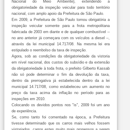
Nacional do Meio Ambeinte), extendendo a
obrigatoriedade da inspeção veicular para todo território
nacional, com amplo apoio da Prefeitura de São Paulo.
Em 2009, a Prefeitura de São Paulo tornou obrigatória a
inspeção veicular somente para a frota metropolitana
fabricada de 2003 em diante e de qualquer combustível --
no ano anterior já começara com os veículos a diesel --,
através da lei municipal 14.717/08. Na mesma lei era
estipulado o reembolso da taxa de inspeção.
Agora, sob as condições da obrigatoriedade da vistoria
em nível nacional, dos custos do subsídio e da extensão
da obrigatoriedade à toda frota, o prefeito Gilberto Kassab
não só pode determinar o fim da devolução da taxa,
dentro da prerrogativa já estabelecida dentro da a lei
municipal 14.717/08, como estabeleceu um aumento no
preço da taxa acima da inflação no período para as
inspeções em 2010.
Colocando os devidos pontos nos "is", 2009 foi um ano
de experiência.
Se, como tanto foi comentado na época, a Prefeitura
tivesse determinado que os carros mais velhos fossem
vistoriados, carros estes muito mais propensos a serem