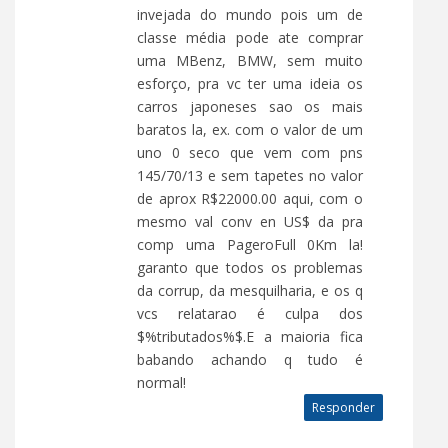
invejada do mundo pois um de
classe média pode ate comprar
uma MBenz, BMW, sem muito
esforço, pra vc ter uma ideia os
carros japoneses sao os mais
baratos la, ex. com o valor de um
uno 0 seco que vem com pns
145/70/13 e sem tapetes no valor
de aprox R$22000.00 aqui, com o
mesmo val conv en US$ da pra
comp uma PageroFull 0Km la!
garanto que todos os problemas
da corrup, da mesquilharia, e os q
vcs relatarao é culpa dos
$%tributados%$.E a maioria fica
babando achando q tudo é
normal!
Responder