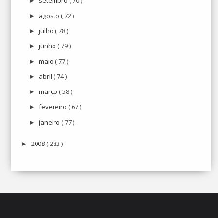
setembro
( 70 )
►
agosto
( 72 )
►
julho
( 78 )
►
junho
( 79 )
►
maio
( 77 )
►
abril
( 74 )
►
março
( 58 )
►
fevereiro
( 67 )
►
janeiro
( 77 )
►
2008
( 283 )
►