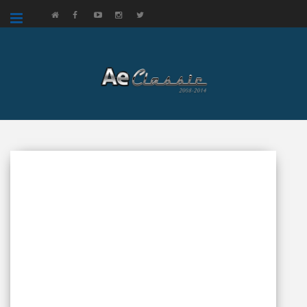
google.com, pub-3521758178363208, DIRECT, f08c47fec0942fa0