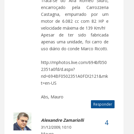
Trata-se do Alfa Romeo Siluro,
encarroçado pela Carrozzeria
Castagna, empurrado por um
motor de 6.082 cc com 82 HP e
velocidade máxima de 139 Km/h!
Apesar de ter sido fabricada
apenas uma unidade, foi carro de
uso diário do conde Marco Ricotti.
http://mphotos.live.com/694bf050
2351a0fd/d.aspx?
rid=694BF0502351A0FD!2121&mk
t=en-US
Abs, Mauro
Responder
Alexandre Zamariolli
31/12/2009, 10:10
Mauro,