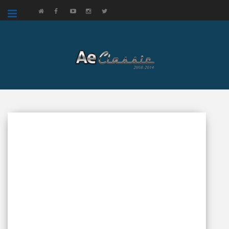
google.com, pub-3521758178363208, DIRECT, f08c47fec0942fa0