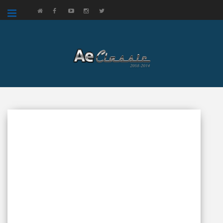
google.com, pub-3521758178363208, DIRECT, f08c47fec0942fa0