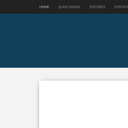
google.com, pub-3521758178363208, DIRECT, f08c47fec0942fa0
HOME
QUEM SOMOS
EDITORES
CONTAT