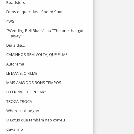
Roadsters
Fotos esquecidas - Speed Shots
4WS
"Wedding Bell Blues", ou "The one that got
away"
Dia a dia...
CAMINHOS SEM VOLTA, QUE FILME!
Autorama
LE MANS, O FILME
MAIS AMG DOS BONS TEMPOS
O FERRARI "POPULAR"
TROCA-TROCA
Where it all began
O Lotus que também não correu
Cavallino