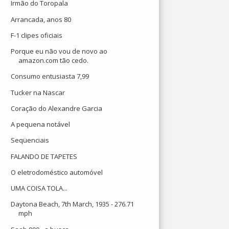
Irmão do Toropala
Arrancada, anos 80
F-1 clipes oficiais
Porque eu não vou de novo ao
amazon.com tão cedo.
Consumo entusiasta 7,99
Tucker na Nascar
Coração do Alexandre Garcia
A pequena notável
Seqüenciais
FALANDO DE TAPETES
O eletrodoméstico automóvel
UMA COISA TOLA...
Daytona Beach, 7th March, 1935 - 276.71
mph