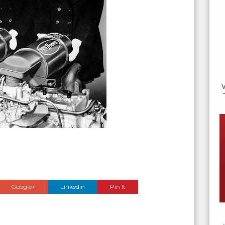
Google+
Linkedin
Pin It