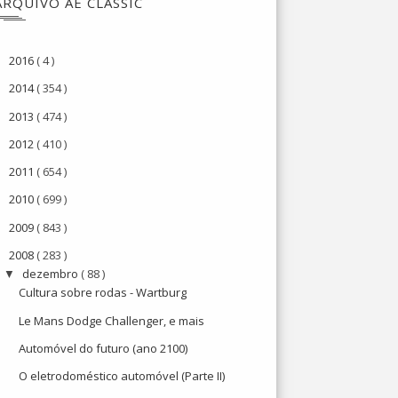
ARQUIVO AE CLASSIC
2016
( 4 )
►
2014
( 354 )
►
2013
( 474 )
►
2012
( 410 )
►
2011
( 654 )
►
2010
( 699 )
►
2009
( 843 )
►
2008
( 283 )
▼
dezembro
( 88 )
▼
Cultura sobre rodas - Wartburg
Le Mans Dodge Challenger, e mais
Automóvel do futuro (ano 2100)
O eletrodoméstico automóvel (Parte II)