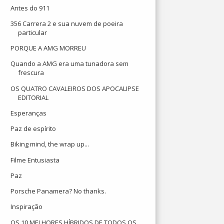
Antes do 911
356 Carrera 2 e sua nuvem de poeira
particular
PORQUE A AMG MORREU
Quando a AMG era uma tunadora sem
frescura
OS QUATRO CAVALEIROS DOS APOCALIPSE
EDITORIAL
Esperanças
Paz de espírito
Biking mind, the wrap up...
Filme Entusiasta
Paz
Porsche Panamera? No thanks.
Inspiração
OS 10 MELHORES HÍBRIDOS DE TODOS OS