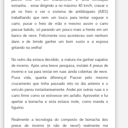
estranha... estar dirigindo a no máximo 40 km/h, cravar o
pé no freio e ver o sistema de antibloqueio (ABS)
trabalhando que nem um louco para tentar segurar o
carro, puxar o freio de mão e mesmo assim o carro
passar batido, só parando um pouco mais a frente em um
banco de neve. Felizmente isso aconteceu sem nenhum
dano e de brinde ganhei um bom susto e a esposa
gritando na orelha!
No outro dia estava decidido, a viatura iria ganhar sapatos
de inverno. Após uma breve pesquisa, instalei 4 pneus de
inverno e sai para testar em ruas ainda cobertas de neve.
Puxa vida, quanta diferença! Passei pelo mesmo
cruzamento que tinha passado reto no dia anterior e o
veículo parou instantaneamente. Andei por outras ruas e o
carro firme como se estivesse em asfalto. Aproveitei e fui
apertar a borracha e esta estava mole, como manda o
figurino.
Realmente a tecnologia do composto de borracha dos
pneus de inverno (e não de neve!) realmente me