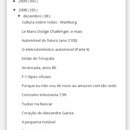
2009
( 843 )
►
2008
( 283 )
▼
dezembro
( 88 )
▼
Cultura sobre rodas - Wartburg
Le Mans Dodge Challenger, e mais
Automóvel do futuro (ano 2100)
O eletrodoméstico automóvel (Parte II)
Irmão do Toropala
Arrancada, anos 80
F-1 clipes oficiais
Porque eu não vou de novo ao amazon.com tão cedo.
Consumo entusiasta 7,99
Tucker na Nascar
Coração do Alexandre Garcia
A pequena notável