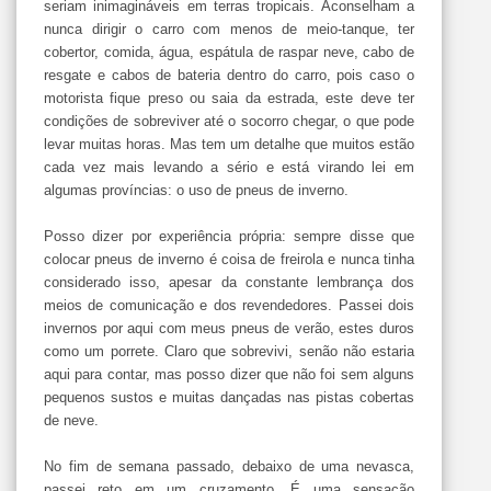
seriam inimagináveis em terras tropicais. Aconselham a
nunca dirigir o carro com menos de meio-tanque, ter
cobertor, comida, água, espátula de raspar neve, cabo de
resgate e cabos de bateria dentro do carro, pois caso o
motorista fique preso ou saia da estrada, este deve ter
condições de sobreviver até o socorro chegar, o que pode
levar muitas horas. Mas tem um detalhe que muitos estão
cada vez mais levando a sério e está virando lei em
algumas províncias: o uso de pneus de inverno.
Posso dizer por experiência própria: sempre disse que
colocar pneus de inverno é coisa de freirola e nunca tinha
considerado isso, apesar da constante lembrança dos
meios de comunicação e dos revendedores. Passei dois
invernos por aqui com meus pneus de verão, estes duros
como um porrete. Claro que sobrevivi, senão não estaria
aqui para contar, mas posso dizer que não foi sem alguns
pequenos sustos e muitas dançadas nas pistas cobertas
de neve.
No fim de semana passado, debaixo de uma nevasca,
passei reto em um cruzamento. É uma sensação