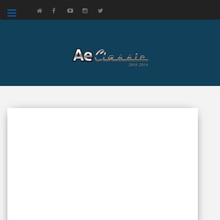
google.com, pub-3521758178363208, DIRECT, f08c47fec0942fa0