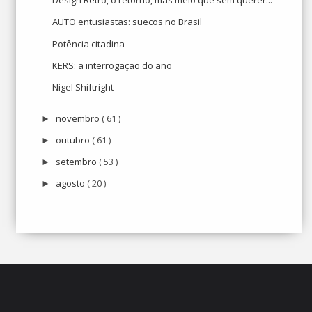
Design Retrô, o retorno, mas meio que sem querer...
AUTO entusiastas: suecos no Brasil
Potência citadina
KERS: a interrogação do ano
Nigel Shiftright
novembro
( 61 )
►
outubro
( 61 )
►
setembro
( 53 )
►
agosto
( 20 )
►