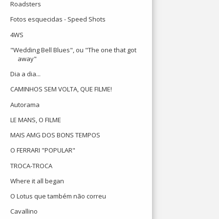
Roadsters
Fotos esquecidas - Speed Shots
4WS
"Wedding Bell Blues", ou "The one that got
away"
Dia a dia...
CAMINHOS SEM VOLTA, QUE FILME!
Autorama
LE MANS, O FILME
MAIS AMG DOS BONS TEMPOS
O FERRARI "POPULAR"
TROCA-TROCA
Where it all began
O Lotus que também não correu
Cavallino