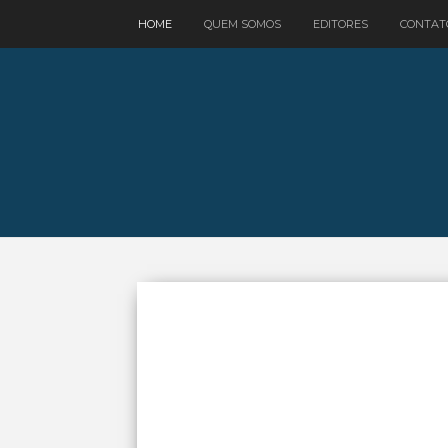
google.com, pub-3521758178363208, DIRECT, f08c47fec0942fa0
HOME
QUEM SOMOS
EDITORES
CONTAT