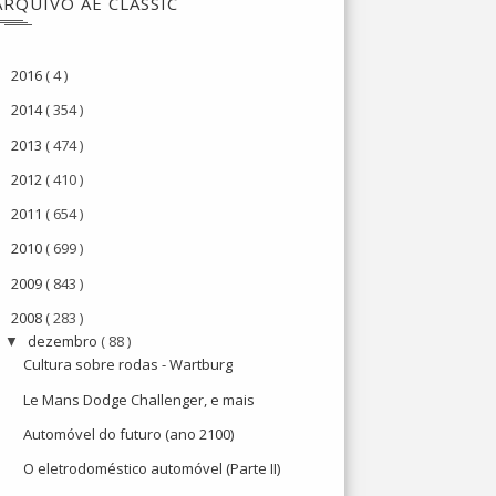
ARQUIVO AE CLASSIC
2016
( 4 )
►
2014
( 354 )
►
2013
( 474 )
►
2012
( 410 )
►
2011
( 654 )
►
2010
( 699 )
►
2009
( 843 )
►
2008
( 283 )
▼
dezembro
( 88 )
▼
Cultura sobre rodas - Wartburg
Le Mans Dodge Challenger, e mais
Automóvel do futuro (ano 2100)
O eletrodoméstico automóvel (Parte II)