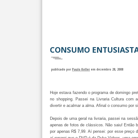
CONSUMO ENTUSIASTA 
publicado por
Paulo Keller
em dezembro 28, 2008
Hoje estava fazendo o programa de domingo pref
no shopping. Passei na Livraria Cultura com a
divertir e acalmar a alma. Afinal o consumo por s
Depois de uma geral na livraria, passei na sessã
apenas de fotos de clássicos. Não saiu! Então 
por apenas R$ 7,99. Aí pensei: por esse preço
aí reparei que o DVD é da Duke Videos, uma emp