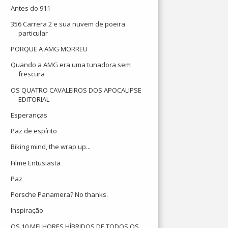
Antes do 911
356 Carrera 2 e sua nuvem de poeira
particular
PORQUE A AMG MORREU
Quando a AMG era uma tunadora sem
frescura
OS QUATRO CAVALEIROS DOS APOCALIPSE
EDITORIAL
Esperanças
Paz de espírito
Biking mind, the wrap up...
Filme Entusiasta
Paz
Porsche Panamera? No thanks.
Inspiração
OS 10 MELHORES HÍBRIDOS DE TODOS OS