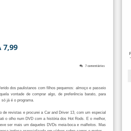
7,99
7 comentários
erido dos paulistanos com filhos pequenos: almoço e passeio
quela vontade de comprar algo, de preferência barato, para
i só já é o programa.
o de revistas e procurei a Car and Driver 13, com um especial
bati o olho num DVD com a história dos Hot Rods. E o melhor,
 deve ser mais um daqueles DVDs meia-boca e malfeitos. Mas
resa inglesa especializada em vídeos sobre carros e motos.