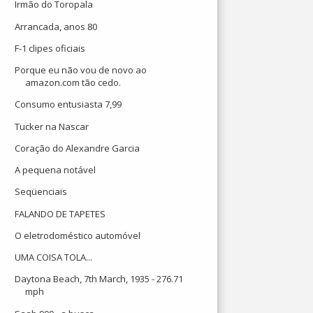
Irmão do Toropala
Arrancada, anos 80
F-1 clipes oficiais
Porque eu não vou de novo ao
amazon.com tão cedo.
Consumo entusiasta 7,99
Tucker na Nascar
Coração do Alexandre Garcia
A pequena notável
Seqüenciais
FALANDO DE TAPETES
O eletrodoméstico automóvel
UMA COISA TOLA...
Daytona Beach, 7th March, 1935 - 276.71
mph