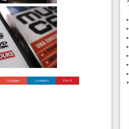
Google+
Linkedin
Pin It