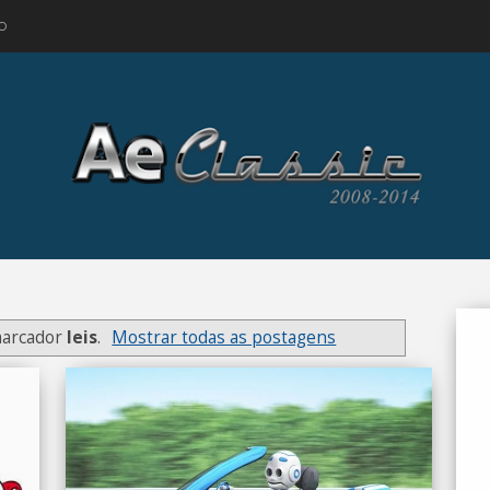
O
marcador
leis
.
Mostrar todas as postagens