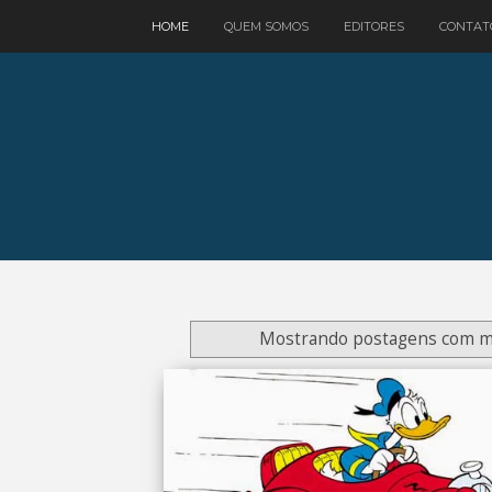
google.com, pub-3521758178363208, DIRECT, f08c47fec0942fa0
HOME
QUEM SOMOS
EDITORES
CONTAT
Mostrando postagens com 