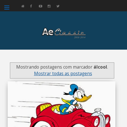
google.com, pub-3521758178363208, DIRECT, f08c47fec0942fa0
Mostrando postagens com marcador
álcool
.
Mostrar todas as postagens