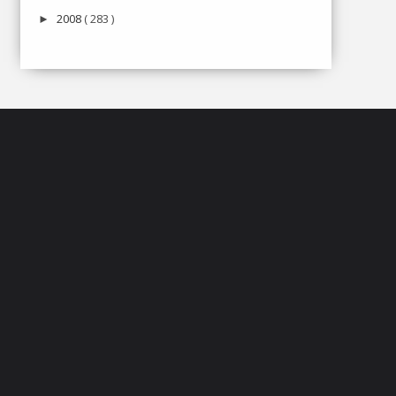
2008
( 283 )
►