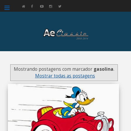
google.com, pub-3521758178363208, DIRECT, f08c47fec0942fa0
Mostrando postagens com marcador
gasolina
.
Mostrar todas as postagens