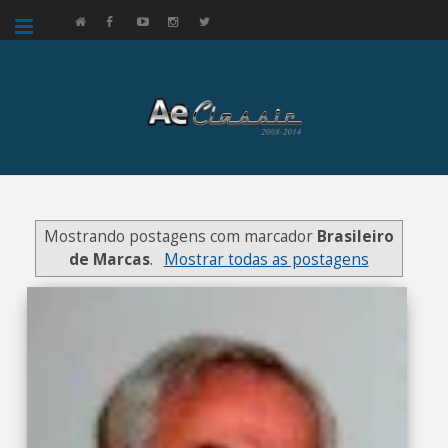
google.com, pub-3521758178363208, DIRECT, f08c47fec0942fa0
Mostrando postagens com marcador
Brasileiro
de Marcas
.
Mostrar todas as postagens