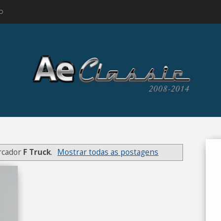
O
rcador
F Truck
.
Mostrar todas as postagens