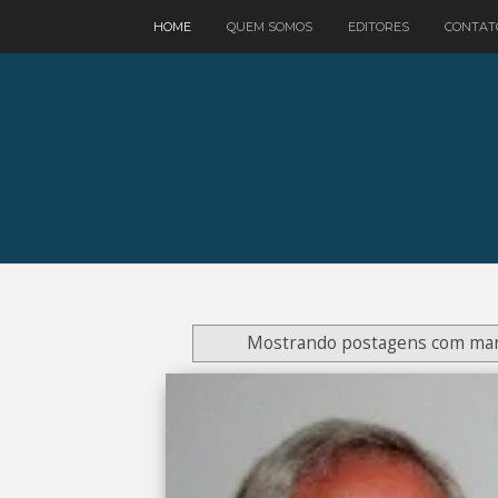
google.com, pub-3521758178363208, DIRECT, f08c47fec0942fa0
HOME
QUEM SOMOS
EDITORES
CONTAT
Mostrando postagens com ma