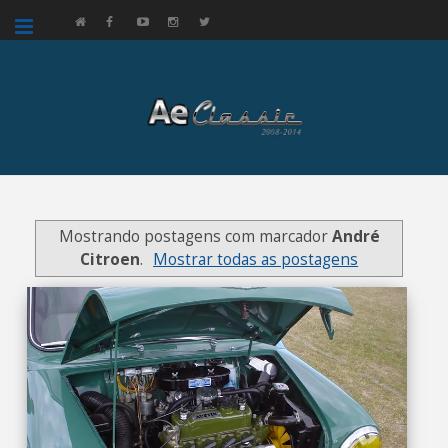
google.com, pub-3521758178363208, DIRECT, f08c47fec0942fa0
Mostrando postagens com marcador
André
Citroen
.
Mostrar todas as postagens