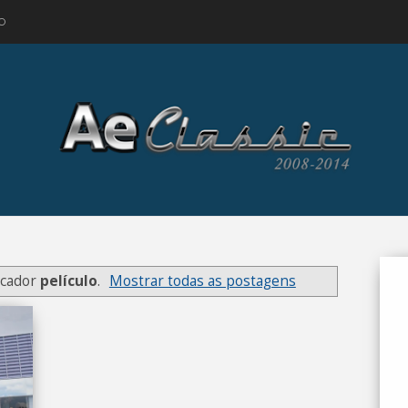
O
rcador
películo
.
Mostrar todas as postagens