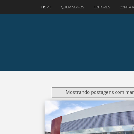
google.com, pub-3521758178363208, DIRECT, f08c47fec0942fa0
HOME
QUEM SOMOS
EDITORES
CONTAT
Mostrando postagens com ma