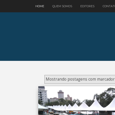
google.com, pub-3521758178363208, DIRECT, f08c47fec0942fa0
HOME
QUEM SOMOS
EDITORES
CONTAT
Mostrando postagens com marcado