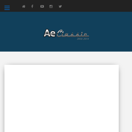
google.com, pub-3521758178363208, DIRECT, f08c47fec0942fa0