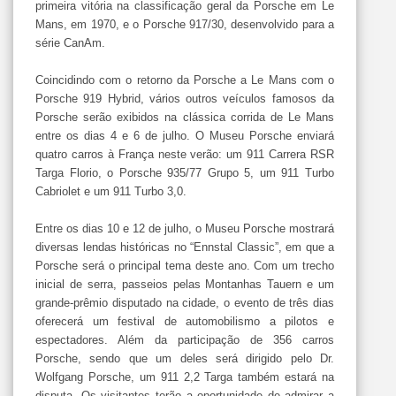
primeira vitória na classificação geral da Porsche em Le
Mans, em 1970, e o Porsche 917/30, desenvolvido para a
série CanAm.
Coincidindo com o retorno da Porsche a Le Mans com o
Porsche 919 Hybrid, vários outros veículos famosos da
Porsche serão exibidos na clássica corrida de Le Mans
entre os dias 4 e 6 de julho. O Museu Porsche enviará
quatro carros à França neste verão: um 911 Carrera RSR
Targa Florio, o Porsche 935/77 Grupo 5, um 911 Turbo
Cabriolet e um 911 Turbo 3,0.
Entre os dias 10 e 12 de julho, o Museu Porsche mostrará
diversas lendas históricas no “Ennstal Classic”, em que a
Porsche será o principal tema deste ano. Com um trecho
inicial de serra, passeios pelas Montanhas Tauern e um
grande-prêmio disputado na cidade, o evento de três dias
oferecerá um festival de automobilismo a pilotos e
espectadores. Além da participação de 356 carros
Porsche, sendo que um deles será dirigido pelo Dr.
Wolfgang Porsche, um 911 2,2 Targa também estará na
disputa. Os visitantes terão a oportunidade de admirar a