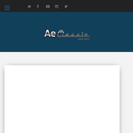
google.com, pub-3521758178363208, DIRECT, f08c47fec0942fa0