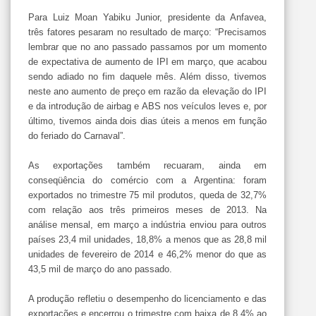
Para Luiz Moan Yabiku Junior, presidente da Anfavea,
três fatores pesaram no resultado de março: “Precisamos
lembrar que no ano passado passamos por um momento
de expectativa de aumento de IPI em março, que acabou
sendo adiado no fim daquele mês. Além disso, tivemos
neste ano aumento de preço em razão da elevação do IPI
e da introdução de airbag e ABS nos veículos leves e, por
último, tivemos ainda dois dias úteis a menos em função
do feriado do Carnaval”.
As exportações também recuaram, ainda em
conseqüência do comércio com a Argentina: foram
exportados no trimestre 75 mil produtos, queda de 32,7%
com relação aos três primeiros meses de 2013. Na
análise mensal, em março a indústria enviou para outros
países 23,4 mil unidades, 18,8% a menos que as 28,8 mil
unidades de fevereiro de 2014 e 46,2% menor do que as
43,5 mil de março do ano passado.
A produção refletiu o desempenho do licenciamento e das
exportações e encerrou o trimestre com baixa de 8,4% ao