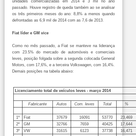
unidades comercializadas em 2014 e 3 mil no ano
passado. Houve registro de queda também ao se analisar
os três primeiros meses do ano: 8,8% a menos quando
defrontadas as 6,9 mil de 2014 com as 7,6 de 2013.
Fiat líder e GM vice
Como no mês passado, a Fiat se manteve na liderança
com 23.5% do mercado de automóveis e comerciais
leves, posição folgada sobre a segunda colocada General
Motors, com 17,6%, e a terceira Volkswagen, com 16,4%.
Demais posições na tabela abaixo:
Licenciamento total de veículos leves - março 2014
Fabricante
Autos
Com. leves
Total
%
1º
Fiat
37679
16091
53770
23,469
2º
GM
32766
7659
40425
17,644
3º
VW
31615
6123
37738
16,471