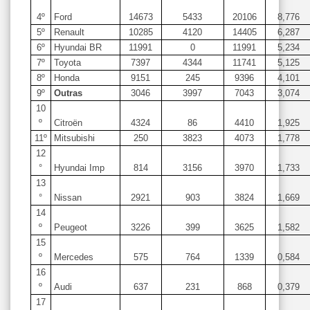
4º
Ford
14673
5433
20106
8,776
5º
Renault
10285
4120
14405
6,287
6º
Hyundai BR
11991
0
11991
5,234
7º
Toyota
7397
4344
11741
5,125
8º
Honda
9151
245
9396
4,101
9º
Outras
3046
3997
7043
3,074
10
º
Citroën
4324
86
4410
1,925
11º
Mitsubishi
250
3823
4073
1,778
12
°
Hyundai Imp
814
3156
3970
1,733
13
°
Nissan
2921
903
3824
1,669
14
º
Peugeot
3226
399
3625
1,582
15
º
Mercedes
575
764
1339
0,584
16
º
Audi
637
231
868
0,379
17