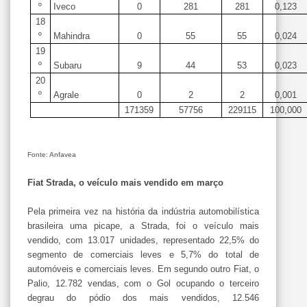
º
Iveco
0
281
281
0,123
18
º
Mahindra
0
55
55
0,024
19
º
Subaru
9
44
53
0,023
20
º
Agrale
0
2
2
0,001
171359
57756
229115
100,000
Fonte: Anfavea
Fiat Strada, o veículo mais vendido em março
Pela primeira vez na história da indústria automobilística
brasileira uma picape, a Strada, foi o veículo mais
vendido, com 13.017 unidades, representado 22,5% do
segmento de comerciais leves e 5,7% do total de
automóveis e comerciais leves. Em segundo outro Fiat, o
Palio, 12.782 vendas, com o Gol ocupando o terceiro
degrau do pódio dos mais vendidos, 12.546