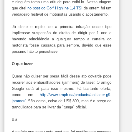
e ninguém toma uma atitude para coibi-lo. Nessa viagem
que citei
no post do Golf Highline 1,4 TSI
de ontem foi um
verdadeiro festival de motoristas usando o acostamento.
Já disse e repito: se a primeira infração desse tipo
implicasse suspensão do direito de dirigir por 1 ano e
havendo reincidência a qualquer tempo a carteira do
motorista fosse cassada para sempre, duvido que esse
péssimo hábito persistisse.
O que fazer
Quem não quiser ser presa fácil desse ato covarde pode
recorrer aos embaralhadores (jammers) de laser. O amigo
Google está aí para isso mesmo. Há bastante oferta,
como em
http://www.kmph.ca/products/antilaser-g9-
jammer/
. São caros, coisa de US$ 800, mas é o preço da
tranqülidade para se livrar da "tunga" oficial.
BS
A notícia que gerou este post nos foi gentilmente passada