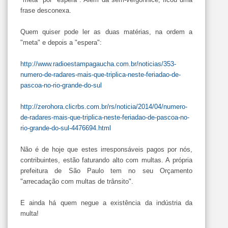
frase desconexa.
Quem quiser pode ler as duas matérias, na ordem a
"meta" e depois a "espera":
http://www.radioestampagaucha.com.br/noticias/353-
numero-de-radares-mais-que-triplica-neste-feriadao-de-
pascoa-no-rio-grande-do-sul
http://zerohora.clicrbs.com.br/rs/noticia/2014/04/numero-
de-radares-mais-que-triplica-neste-feriadao-de-pascoa-no-
rio-grande-do-sul-4476694.html
Não é de hoje que estes irresponsáveis pagos por nós,
contribuintes, estão faturando alto com multas. A própria
prefeitura de São Paulo tem no seu Orçamento
"arrecadação com multas de trânsito".
E ainda há quem negue a existência da indústria da
multa!