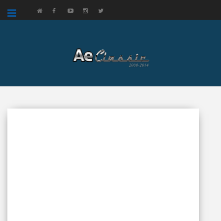
google.com, pub-3521758178363208, DIRECT, f08c47fec0942fa0